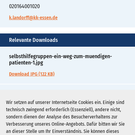
020164001020
k.landorff@kk-essen.de
Relevante Downloads
selbsthilfegruppen-ein-weg-zum-muendigen-
patienten-1.jpg
Download JPG (122 KB)
selbsthilfegruppen-ein-weg-zum-muendigen-
patienten-2.pdf
Wir setzen auf unserer Internetseite Cookies ein. Einige sind
technisch zwingend erforderlich (Essenziell), andere nicht,
Download PDF (38 KB)
sondern dienen der Analyse des Besucherverhaltens zur
Verbesserung unseres Online-Angebots. Dafür bitten wir Sie
an dieser Stelle um Ihr Einverständnis. Sie können dieses