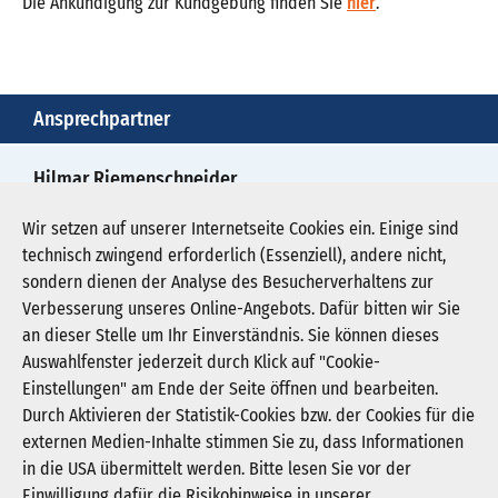
Die Ankündigung zur Kundgebung finden Sie
hier
.
Ansprechpartner
Hilmar Riemenschneider
0211/4781970
Wir setzen auf unserer Internetseite Cookies ein. Einige sind
technisch zwingend erforderlich (Essenziell), andere nicht,
presse@kgnw.de
sondern dienen der Analyse des Besucherverhaltens zur
Verbesserung unseres Online-Angebots. Dafür bitten wir Sie
an dieser Stelle um Ihr Einverständnis. Sie können dieses
Auswahlfenster jederzeit durch Klick auf "Cookie-
Newsletter abonnieren
Einstellungen" am Ende der Seite öffnen und bearbeiten.
Registrieren
Durch Aktivieren der Statistik-Cookies bzw. der Cookies für die
externen Medien-Inhalte stimmen Sie zu, dass Informationen
in die USA übermittelt werden. Bitte lesen Sie vor der
KGNW - Krankenhausgesellschaft Nordrhein-
Einwilligung dafür die Risikohinweise in unserer