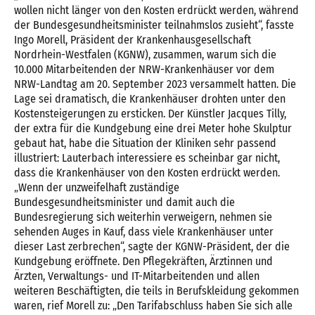
wollen nicht länger von den Kosten erdrückt werden, während
der Bundesgesundheitsminister teilnahmslos zusieht“, fasste
Ingo Morell, Präsident der Krankenhausgesellschaft
Nordrhein-Westfalen (KGNW), zusammen, warum sich die
10.000 Mitarbeitenden der NRW-Krankenhäuser vor dem
NRW-Landtag am 20. September 2023 versammelt hatten. Die
Lage sei dramatisch, die Krankenhäuser drohten unter den
Kostensteigerungen zu ersticken. Der Künstler Jacques Tilly,
der extra für die Kundgebung eine drei Meter hohe Skulptur
gebaut hat, habe die Situation der Kliniken sehr passend
illustriert: Lauterbach interessiere es scheinbar gar nicht,
dass die Krankenhäuser von den Kosten erdrückt werden.
„Wenn der unzweifelhaft zuständige
Bundesgesundheitsminister und damit auch die
Bundesregierung sich weiterhin verweigern, nehmen sie
sehenden Auges in Kauf, dass viele Krankenhäuser unter
dieser Last zerbrechen“, sagte der KGNW-Präsident, der die
Kundgebung eröffnete. Den Pflegekräften, Ärztinnen und
Ärzten, Verwaltungs- und IT-Mitarbeitenden und allen
weiteren Beschäftigten, die teils in Berufskleidung gekommen
waren, rief Morell zu: „Den Tarifabschluss haben Sie sich alle