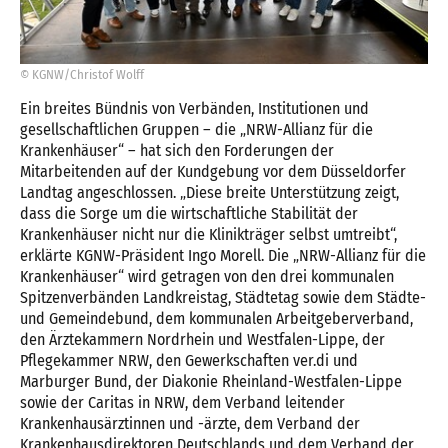
© KGNW/Christof Wolff
Ein breites Bündnis von Verbänden, Institutionen und
gesellschaftlichen Gruppen – die „NRW-Allianz für die
Krankenhäuser“ – hat sich den Forderungen der
Mitarbeitenden auf der Kundgebung vor dem Düsseldorfer
Landtag angeschlossen. „Diese breite Unterstützung zeigt,
dass die Sorge um die wirtschaftliche Stabilität der
Krankenhäuser nicht nur die Klinikträger selbst umtreibt“,
erklärte KGNW-Präsident Ingo Morell. Die „NRW-Allianz für die
Krankenhäuser“ wird getragen von den drei kommunalen
Spitzenverbänden Landkreistag, Städtetag sowie dem Städte-
und Gemeindebund, dem kommunalen Arbeitgeberverband,
den Ärztekammern Nordrhein und Westfalen-Lippe, der
Pflegekammer NRW, den Gewerkschaften ver.di und
Marburger Bund, der Diakonie Rheinland-Westfalen-Lippe
sowie der Caritas in NRW, dem Verband leitender
Krankenhausärztinnen und -ärzte, dem Verband der
Krankenhausdirektoren Deutschlands und dem Verband der