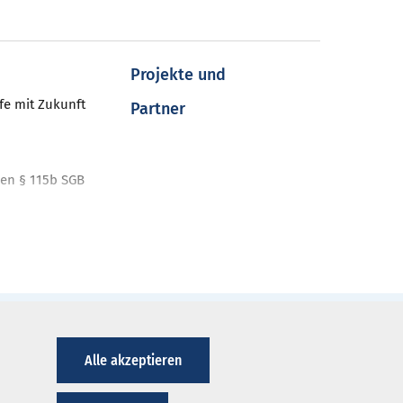
Projekte und
fe mit Zukunft
Partner
en § 115b SGB
nt
ahren
nt-Programme
iken
Alle akzeptieren
ausverzeichnis