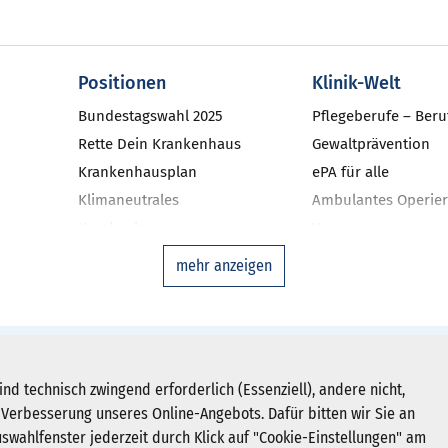
Positionen
Klinik-Welt
Bundestagswahl 2025
Pflegeberufe – Beru
Rette Dein Krankenhaus
Gewaltprävention
Krankenhausplan
ePA für alle
Klimaneutrales
Ambulantes Operier
Krankenhaus
V
niken
Investitionsbarometer NRW
Qualitätsmanageme
mehr anzeigen
Landtagswahl 2022
Ausgleichsfonds
DAS-KH
Zweitmeinungsverf
Disease-Manageme
Newsletter abonnieren
hein-Westfalen e. V.
ind technisch zwingend erforderlich (Essenziell), andere nicht,
Krankenhausstatist
Verbesserung unseres Online-Angebots. Dafür bitten wir Sie an
Registrieren
Deutsches Krankenh
uswahlfenster jederzeit durch Klick auf "Cookie-Einstellungen" am