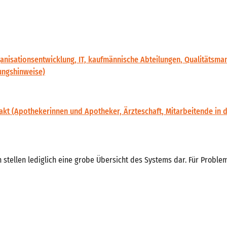
isationsentwicklung, IT, kaufmännische Abteilungen, Qualitätsma
ungshinweise)
akt (Apothekerinnen und Apotheker, Ärzteschaft, Mitarbeitende in
n stellen lediglich eine grobe Übersicht des Systems dar. Für Proble