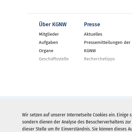
Über KGNW
Presse
Mitglieder
Aktuelles
Aufgaben
Pressemitteilungen der
Organe
KGNW
Geschäftsstelle
Recherchetipps
Externe Gremien
Pressekontakt
Geschäftsbericht
Neues aus den NRW-Kli
Veranstaltungen
KGNW-Newsletter
Stellenangebote
Social Media
Pressebilder
KGNW - Krankenhausgesellschaft Nordr
Wir setzen auf unserer Internetseite Cookies ein. Einige s
Humboldtstraße 31,
40237 Düsseldorf
sondern dienen der Analyse des Besucherverhaltens zur 
dieser Stelle um Ihr Einverständnis. Sie können dieses A
info@kgnw.de