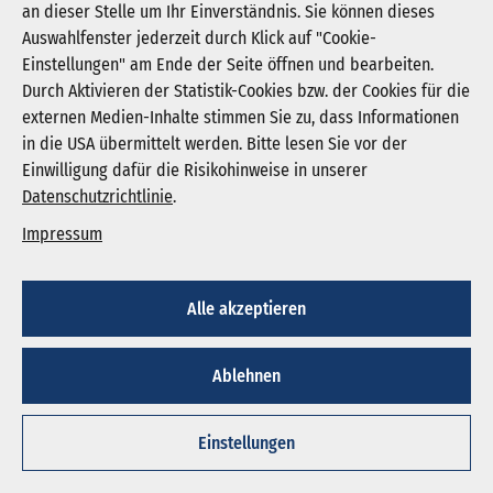
an dieser Stelle um Ihr Einverständnis. Sie können dieses
Auswahlfenster jederzeit durch Klick auf "Cookie-
Newsletter abonnieren
Einstellungen" am Ende der Seite öffnen und bearbeiten.
Registrieren
Durch Aktivieren der Statistik-Cookies bzw. der Cookies für die
externen Medien-Inhalte stimmen Sie zu, dass Informationen
in die USA übermittelt werden. Bitte lesen Sie vor der
KGNW - Krankenhausgesellschaft Nordrhein-
Einwilligung dafür die Risikohinweise in unserer
Westfalen e. V.
Datenschutzrichtlinie
.
Humboldtstraße 31,
40237 Düsseldorf
Impressum
info@kgnw.de
Alle akzeptieren
© 2026
Ablehnen
Impressum
Datenschutz
Cookie-Einstellungen
Einstellungen