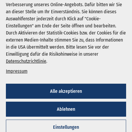
Verbesserung unseres Online-Angebots. Dafür bitten wir Sie
an dieser Stelle um Ihr Einverständnis. Sie können dieses
Auswahlfenster jederzeit durch Klick auf "Cookie-
Newsletter abonnieren
Einstellungen" am Ende der Seite öffnen und bearbeiten.
Registrieren
Durch Aktivieren der Statistik-Cookies bzw. der Cookies für die
externen Medien-Inhalte stimmen Sie zu, dass Informationen
in die USA übermittelt werden. Bitte lesen Sie vor der
KGNW - Krankenhausgesellschaft Nordrhein-
Einwilligung dafür die Risikohinweise in unserer
Westfalen e. V.
Datenschutzrichtlinie
.
Humboldtstraße 31,
40237 Düsseldorf
Impressum
info@kgnw.de
Alle akzeptieren
© 2026
Ablehnen
Impressum
Datenschutz
Cookie-Einstellungen
Einstellungen