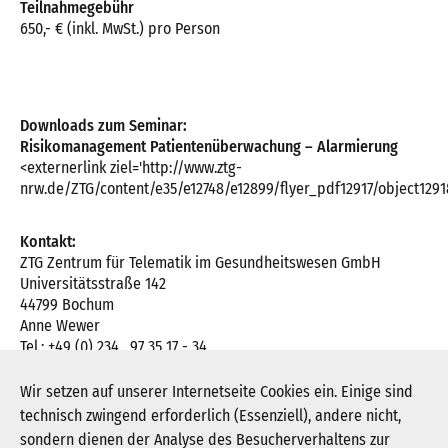
Teilnahmegebühr
650,- € (inkl. MwSt.) pro Person
Downloads zum Seminar:
Risikomanagement Patientenüberwachung – Alarmierung
<externerlink ziel='http://www.ztg-
nrw.de/ZTG/content/e35/e12748/e12899/flyer_pdf12917/object129
Kontakt:
ZTG Zentrum für Telematik im Gesundheitswesen GmbH
Universitätsstraße 142
44799 Bochum
Anne Wewer
Tel.: +49 (0) 234 . 97 35 17 - 34
Fax: +49 (0) 234 . 97 35 17 - 30
E-Mail:
a.wewer@ztg-nrw.de
Wir setzen auf unserer Internetseite Cookies ein. Einige sind
technisch zwingend erforderlich (Essenziell), andere nicht,
sondern dienen der Analyse des Besucherverhaltens zur