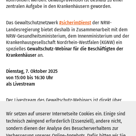
zentralen Aufgabe in den Krankenhäusern geworden.
Das Gewaltschutznetzwerk
#sicherimDienst
der NRW-
Landesregierung bietet deshalb in Zusammenarbeit mit dem
NRW-Gesundheitsministerium, dem Innenministerium und der
Krankenhausgesellschaft Nordrhein-Westfalen (KGNW) ein
spezielles
Gewaltschutz-Webinar für die Beschäftigten der
Krankenhäuser
an.
Dienstag, 7. Oktober 2025
von 15:00 bis 16:30 Uhr
als Livestream
Der Livestream des Gewaltschutz-Webinars ist direkt über
den folgenden Link zu erreichen:
https://url.nrw/Gewaltschutz-in-Kliniken
Wir setzen auf unserer Internetseite Cookies ein. Einige sind
technisch zwingend erforderlich (Essenziell), andere nicht,
sondern dienen der Analyse des Besucherverhaltens zur
Verbesserung unseres Online-Angebots. Dafür bitten wir Sie