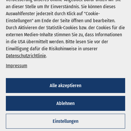
an dieser Stelle um Ihr Einverständnis. Sie können dieses
Auswahlfenster jederzeit durch Klick auf "Cookie-
Newsletter abonnieren
Einstellungen" am Ende der Seite öffnen und bearbeiten.
Registrieren
Durch Aktivieren der Statistik-Cookies bzw. der Cookies für die
externen Medien-Inhalte stimmen Sie zu, dass Informationen
in die USA übermittelt werden. Bitte lesen Sie vor der
KGNW - Krankenhausgesellschaft Nordrhein-
Einwilligung dafür die Risikohinweise in unserer
Westfalen e. V.
Datenschutzrichtlinie
.
Humboldtstraße 31,
40237 Düsseldorf
Impressum
info@kgnw.de
Alle akzeptieren
© 2026
Ablehnen
Impressum
Datenschutz
Cookie-Einstellungen
Einstellungen