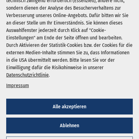
technisch zwingend erforderlich (Essenziell), andere nicht,
sondern dienen der Analyse des Besucherverhaltens zur
Verbesserung unseres Online-Angebots. Dafür bitten wir Sie
an dieser Stelle um Ihr Einverständnis. Sie können dieses
Auswahlfenster jederzeit durch Klick auf "Cookie-
Newsletter abonnieren
Einstellungen" am Ende der Seite öffnen und bearbeiten.
Registrieren
Durch Aktivieren der Statistik-Cookies bzw. der Cookies für die
externen Medien-Inhalte stimmen Sie zu, dass Informationen
in die USA übermittelt werden. Bitte lesen Sie vor der
KGNW - Krankenhausgesellschaft Nordrhein-
Einwilligung dafür die Risikohinweise in unserer
Westfalen e. V.
Datenschutzrichtlinie
.
Humboldtstraße 31,
40237 Düsseldorf
Impressum
info@kgnw.de
Alle akzeptieren
© 2026
Ablehnen
Impressum
Datenschutz