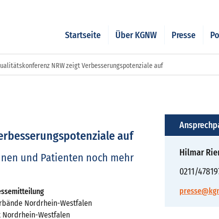
Startseite
Über KGNW
Presse
Po
ualitätskonferenz NRW zeigt Verbesserungspotenziale auf
Ansprechp
erbesserungspotenziale auf
Hilmar Ri
nnen und Patienten noch mehr
0211/47819
presse@kg
ssemitteilung
erbände Nordrhein-Westfalen
t Nordrhein-Westfalen