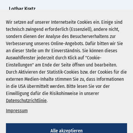
Lothar Kratz
0211/4781970
Wir setzen auf unserer Internetseite Cookies ein. Einige sind
technisch zwingend erforderlich (Essenziell), andere nicht,
presse@kgnw.de
sondern dienen der Analyse des Besucherverhaltens zur
Verbesserung unseres Online-Angebots. Dafür bitten wir Sie
an dieser Stelle um Ihr Einverständnis. Sie können dieses
Auswahlfenster jederzeit durch Klick auf "Cookie-
Newsletter abonnieren
Einstellungen" am Ende der Seite öffnen und bearbeiten.
Registrieren
Durch Aktivieren der Statistik-Cookies bzw. der Cookies für die
externen Medien-Inhalte stimmen Sie zu, dass Informationen
in die USA übermittelt werden. Bitte lesen Sie vor der
KGNW - Krankenhausgesellschaft Nordrhein-
Einwilligung dafür die Risikohinweise in unserer
Westfalen e. V.
Datenschutzrichtlinie
.
Humboldtstraße 31,
40237 Düsseldorf
Impressum
info@kgnw.de
Alle akzeptieren