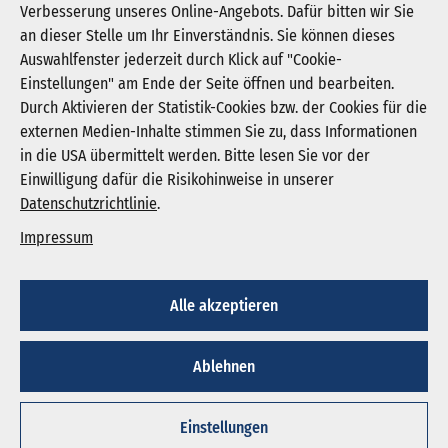
Verbesserung unseres Online-Angebots. Dafür bitten wir Sie
an dieser Stelle um Ihr Einverständnis. Sie können dieses
Auswahlfenster jederzeit durch Klick auf "Cookie-
Newsletter abonnieren
Einstellungen" am Ende der Seite öffnen und bearbeiten.
Registrieren
Durch Aktivieren der Statistik-Cookies bzw. der Cookies für die
externen Medien-Inhalte stimmen Sie zu, dass Informationen
in die USA übermittelt werden. Bitte lesen Sie vor der
KGNW - Krankenhausgesellschaft Nordrhein-
Einwilligung dafür die Risikohinweise in unserer
Westfalen e. V.
Datenschutzrichtlinie
.
Humboldtstraße 31,
40237 Düsseldorf
Impressum
info@kgnw.de
Alle akzeptieren
© 2026
Ablehnen
Impressum
Datenschutz
Cookie-Einstellungen
Einstellungen