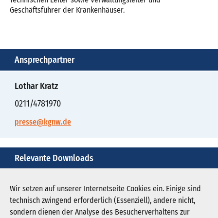
Geschäftsführer der Krankenhäuser.
Ansprechpartner
Lothar Kratz
0211/4781970
presse@kgnw.de
Relevante Downloads
rs-2008-231-anlage.pdf
Wir setzen auf unserer Internetseite Cookies ein. Einige sind
technisch zwingend erforderlich (Essenziell), andere nicht,
Download PDF (636 KB)
sondern dienen der Analyse des Besucherverhaltens zur