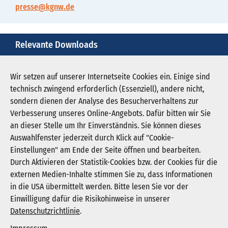
presse@kgnw.de
Relevante Downloads
pm-061207-kgnw-zur-verabschiedung-khgg-nrw.pdf
Wir setzen auf unserer Internetseite Cookies ein. Einige sind
technisch zwingend erforderlich (Essenziell), andere nicht,
Download PDF (43 KB)
sondern dienen der Analyse des Besucherverhaltens zur
Verbesserung unseres Online-Angebots. Dafür bitten wir Sie
an dieser Stelle um Ihr Einverständnis. Sie können dieses
Auswahlfenster jederzeit durch Klick auf "Cookie-
Newsletter abonnieren
Einstellungen" am Ende der Seite öffnen und bearbeiten.
Registrieren
Durch Aktivieren der Statistik-Cookies bzw. der Cookies für die
externen Medien-Inhalte stimmen Sie zu, dass Informationen
in die USA übermittelt werden. Bitte lesen Sie vor der
KGNW - Krankenhausgesellschaft Nordrhein-
Einwilligung dafür die Risikohinweise in unserer
Westfalen e. V.
Datenschutzrichtlinie
.
Humboldtstraße 31,
40237 Düsseldorf