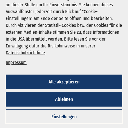
an dieser Stelle um Ihr Einverständnis. Sie können dieses
Auswahlfenster jederzeit durch Klick auf "Cookie-
Newsletter abonnieren
Einstellungen" am Ende der Seite öffnen und bearbeiten.
Registrieren
Durch Aktivieren der Statistik-Cookies bzw. der Cookies für die
externen Medien-Inhalte stimmen Sie zu, dass Informationen
in die USA übermittelt werden. Bitte lesen Sie vor der
KGNW - Krankenhausgesellschaft Nordrhein-
Einwilligung dafür die Risikohinweise in unserer
Westfalen e. V.
Datenschutzrichtlinie
.
Humboldtstraße 31,
40237 Düsseldorf
Impressum
info@kgnw.de
Alle akzeptieren
© 2026
Ablehnen
Impressum
Datenschutz
Cookie-Einstellungen
Einstellungen