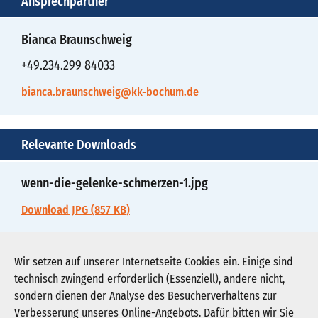
Ansprechpartner
Bianca Braunschweig
+49.234.299 84033
bianca.braunschweig@kk-bochum.de
Relevante Downloads
wenn-die-gelenke-schmerzen-1.jpg
Download JPG (857 KB)
wenn-die-gelenke-schmerzen-2.pdf
Wir setzen auf unserer Internetseite Cookies ein. Einige sind
technisch zwingend erforderlich (Essenziell), andere nicht,
Download PDF (65 KB)
sondern dienen der Analyse des Besucherverhaltens zur
Verbesserung unseres Online-Angebots. Dafür bitten wir Sie