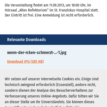
Die Veranstaltung findet am 11.09.2013, um 18:00 Uhr, im
Hörsaal „Altes Refektorium“ im St. Franziskus-Hospital statt.
Der Eintritt ist frei. Eine Anmeldung ist nicht erforderlich.
Relevante Downloads
wenn-der-rcken-schmerzt-...-1.jpg
Download JPG (285 KB)
wenn-der-rcken-schmerzt-...-2.pdf
Wir setzen auf unserer Internetseite Cookies ein. Einige sind
technisch zwingend erforderlich (Essenziell), andere nicht,
Download PDF (64 KB)
sondern dienen der Analyse des Besucherverhaltens zur
Verbesserung unseres Online-Angebots. Dafür bitten wir Sie
an dieser Stelle um Ihr Einverständnis. Sie können dieses