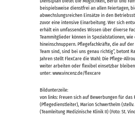
Dienstplan bietet die Möglichkeit, Beruf und Fam
beispielsweise dienstfrei an allen Feiertagen, 
abwechslungsreichen Einsätze in den Betriebsstä
zuvor eine intensive Einarbeitung. Wer sich entsc
erhält ein umfassendes Wissen über diverse Fach
Teammitglieder können in Spezialstationen, wie
hineinschnuppern. Pflegefachkräfte, die auf de
Team sind, sind bei uns genau richtig“, betont R
Jahren stellt FlexCare die Wahl: Die Pflege-All
weiter arbeiten oder flexibel einsetzbar bleibe
unter: www.vincenz.de/flexcare
Bildunterzeile:
von links: Freuen sich auf Bewerbungen für das
(Pflegedienstleiter), Marion Schwerthelm (stellv.
(Teamleitung Medizinische Klinik II) (Foto: St. 