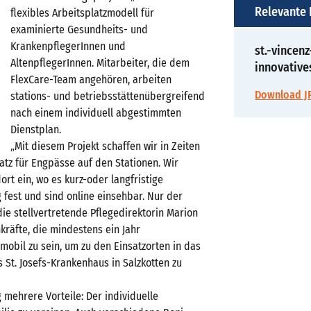
Relevante
flexibles Arbeitsplatzmodell für
examinierte Gesundheits- und
KrankenpflegerInnen und
st.-vincen
AltenpflegerInnen. Mitarbeiter, die dem
innovative
FlexCare-Team angehören, arbeiten
Download JP
stations- und betriebsstättenübergreifend
nach einem individuell abgestimmten
Dienstplan.
„Mit diesem Projekt schaffen wir in Zeiten
tz für Engpässe auf den Stationen. Wir
rt ein, wo es kurz-oder langfristige
g fest und sind online einsehbar. Nur der
 die stellvertretende Pflegedirektorin Marion
räfte, die mindestens ein Jahr
mobil zu sein, um zu den Einsatzorten in das
 St. Josefs-Krankenhaus in Salzkotten zu
 mehrere Vorteile: Der individuelle