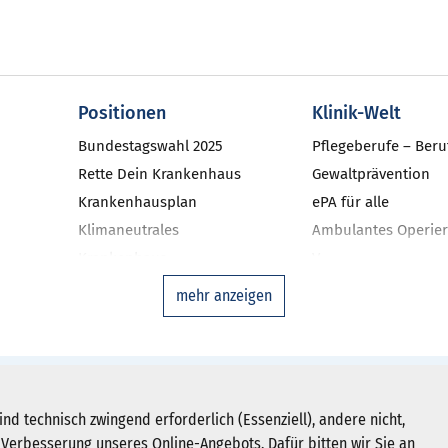
Positionen
Klinik-Welt
Bundestagswahl 2025
Pflegeberufe – Beru
Rette Dein Krankenhaus
Gewaltprävention
Krankenhausplan
ePA für alle
Klimaneutrales
Ambulantes Operier
Krankenhaus
V
niken
Investitionsbarometer NRW
Qualitätsmanageme
mehr anzeigen
Landtagswahl 2022
Ausgleichsfonds
DAS-KH
Zweitmeinungsverf
Disease-Manageme
Newsletter abonnieren
hein-Westfalen e. V.
ind technisch zwingend erforderlich (Essenziell), andere nicht,
Krankenhausstatist
Verbesserung unseres Online-Angebots. Dafür bitten wir Sie an