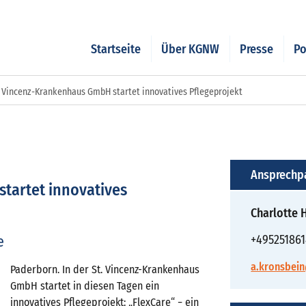
Startseite
Über KGNW
Presse
Po
. Vincenz-Krankenhaus GmbH startet innovatives Pflegeprojekt
Ansprechp
tartet innovatives
Charlotte

+495251861
a.kronsbei
Paderborn. In der St. Vincenz-Krankenhaus
GmbH startet in diesen Tagen ein
innovatives Pflegeprojekt: „FlexCare“ − ein