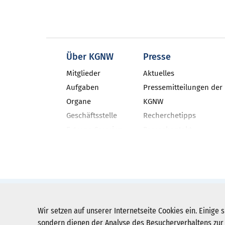
Über KGNW
Presse
Mitglieder
Aktuelles
Aufgaben
Pressemitteilungen der
Organe
KGNW
Geschäftsstelle
Recherchetipps
Externe Gremien
Pressekontakt
Geschäftsbericht
Neues aus den NRW-Kli
Veranstaltungen
KGNW-Newsletter
Stellenangebote
Social Media
Pressebilder
KGNW - Krankenhausgesellschaft Nordr
Wir setzen auf unserer Internetseite Cookies ein. Einige s
Humboldtstraße 31,
40237 Düsseldorf
sondern dienen der Analyse des Besucherverhaltens zur 