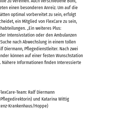
ilie zu vereinen. Auch verschiedene Boni,
bieten einen besonderen Anreiz. Um auf die
tten optimal vorbereitet zu sein, erfolgt
heidet, ein Mitglied von FlexCare zu sein,
abteilungen. „Ein weiteres Plus:
 der Intensivstation oder den Ambulanzen
r Suche nach Abwechslung in einem tollen
alf Diermann, Pflegedienstleiter. Nach zwei
rounder können auf einer festen Wunschstation
n. Nähere Informationen finden Interessierte
 FlexCare-Team: Ralf Diermann
 Pflegedirektorin) und Katarina Wittig
Vincenz-Krankenhaus/Hoppe)