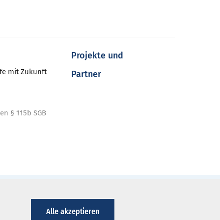
Projekte und
fe mit Zukunft
Partner
en § 115b SGB
nt
ahren
nt-Programme
iken
Alle akzeptieren