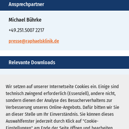
Ansprechpartner
Michael Bührke
+49.251.5007 2217
presse@raphaelsklinik.de
Relevante Downloads
selbsthilfegruppe-dauerhaft-in-der-raphaelsklinik-
1.jpg
Wir setzen auf unserer Internetseite Cookies ein. Einige sind
technisch zwingend erforderlich (Essenziell), andere nicht,
Download JPG (2.866 KB)
sondern dienen der Analyse des Besucherverhaltens zur
Verbesserung unseres Online-Angebots. Dafür bitten wir Sie
an dieser Stelle um Ihr Einverständnis. Sie können dieses
Auswahlfenster jederzeit durch Klick auf "Cookie-
Newsletter abonnieren
Einstellungen" am Ende der Seite öffnen und bearbeiten.