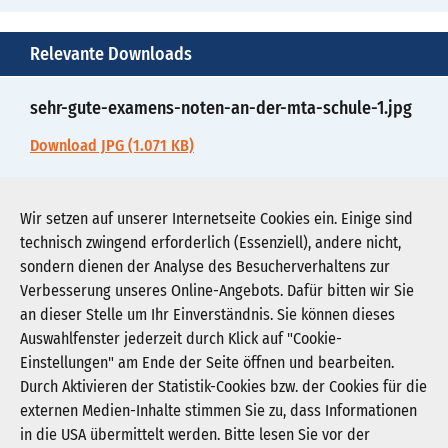
Relevante Downloads
sehr-gute-examens-noten-an-der-mta-schule-1.jpg
Download JPG (1.071 KB)
sehr-gute-examens-noten-an-der-mta-schule-2.pdf
Wir setzen auf unserer Internetseite Cookies ein. Einige sind
technisch zwingend erforderlich (Essenziell), andere nicht,
Download PDF (57 KB)
sondern dienen der Analyse des Besucherverhaltens zur
Verbesserung unseres Online-Angebots. Dafür bitten wir Sie
an dieser Stelle um Ihr Einverständnis. Sie können dieses
Auswahlfenster jederzeit durch Klick auf "Cookie-
Newsletter abonnieren
Einstellungen" am Ende der Seite öffnen und bearbeiten.
Registrieren
Durch Aktivieren der Statistik-Cookies bzw. der Cookies für die
externen Medien-Inhalte stimmen Sie zu, dass Informationen
in die USA übermittelt werden. Bitte lesen Sie vor der