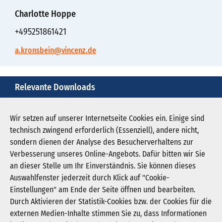
Charlotte Hoppe
+495251861421
a.kronsbein@vincenz.de
Relevante Downloads
radzo-in-den-ruhestand-verabschiedet-1.jpg
Wir setzen auf unserer Internetseite Cookies ein. Einige sind
technisch zwingend erforderlich (Essenziell), andere nicht,
Download JPG (139 KB)
sondern dienen der Analyse des Besucherverhaltens zur
Verbesserung unseres Online-Angebots. Dafür bitten wir Sie
an dieser Stelle um Ihr Einverständnis. Sie können dieses
Auswahlfenster jederzeit durch Klick auf "Cookie-
Newsletter abonnieren
Einstellungen" am Ende der Seite öffnen und bearbeiten.
Registrieren
Durch Aktivieren der Statistik-Cookies bzw. der Cookies für die
externen Medien-Inhalte stimmen Sie zu, dass Informationen