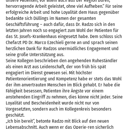
unsere Patienten, vor allem auch aus der Region Büren,
hervorragende Arbeit geleistet, ohne viel Aufheben.“ Für seine
erfolgreiche Arbeit und hohe Loyalität dem Haus gegenüber
bedankte sich Düllings im Namen der gesamten
Geschäftsführung – auch dafür, dass Dr. Radzo sich in den
letzten Jahren noch so engagiert zum Wohl der Patienten für
das St. Josefs-Krankenhaus eingesetzt habe. Dem schloss sich
Chefarzt PD Dr. Marco Ezechieli gerne an und sprach seinen
herzlichen Dank für Radzos unermüdliches Engagement und
seine große Unterstützung aus.
Seine Kollegen beschrieben den angehenden Ruheständler
als einen Arzt aus Leidenschaft, der von früh bis spät
engagiert im Dienst gewesen sei. Mit höchster
Patientenorientierung und Kompetenz habe er stets das Wohl
der ihm anvertrauten Menschen im Blick gehabt. Er habe die
Fähigkeit besessen, Patienten ihre Ängste vor einem
anstehenden Eingriff zu nehmen, dies könne nicht jeder. Seine
Loyalität und Bescheidenheit wurde nicht nur von
Vorgesetzten, sondern auch im Kollegenkreis besonders
geschätzt.
„Ich bin bereit“, betonte Radzo mit Blick auf den neuen
Lebensabschnitt. Auch wenn er das Operie-ren sicherlich