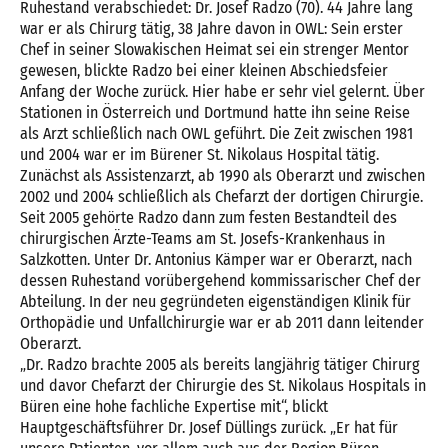
Ruhestand verabschiedet: Dr. Josef Radzo (70). 44 Jahre lang
war er als Chirurg tätig, 38 Jahre davon in OWL: Sein erster
Chef in seiner Slowakischen Heimat sei ein strenger Mentor
gewesen, blickte Radzo bei einer kleinen Abschiedsfeier
Anfang der Woche zurück. Hier habe er sehr viel gelernt. Über
Stationen in Österreich und Dortmund hatte ihn seine Reise
als Arzt schließlich nach OWL geführt. Die Zeit zwischen 1981
und 2004 war er im Bürener St. Nikolaus Hospital tätig.
Zunächst als Assistenzarzt, ab 1990 als Oberarzt und zwischen
2002 und 2004 schließlich als Chefarzt der dortigen Chirurgie.
Seit 2005 gehörte Radzo dann zum festen Bestandteil des
chirurgischen Ärzte-Teams am St. Josefs-Krankenhaus in
Salzkotten. Unter Dr. Antonius Kämper war er Oberarzt, nach
dessen Ruhestand vorübergehend kommissarischer Chef der
Abteilung. In der neu gegründeten eigenständigen Klinik für
Orthopädie und Unfallchirurgie war er ab 2011 dann leitender
Oberarzt.
„Dr. Radzo brachte 2005 als bereits langjährig tätiger Chirurg
und davor Chefarzt der Chirurgie des St. Nikolaus Hospitals in
Büren eine hohe fachliche Expertise mit“, blickt
Hauptgeschäftsführer Dr. Josef Düllings zurück. „Er hat für