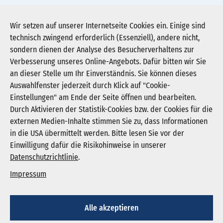
oeffentlichkeit-zur-tagung-eingeladen-2.pdf
Wir setzen auf unserer Internetseite Cookies ein. Einige sind
technisch zwingend erforderlich (Essenziell), andere nicht,
Download PDF (160 KB)
sondern dienen der Analyse des Besucherverhaltens zur
Verbesserung unseres Online-Angebots. Dafür bitten wir Sie
an dieser Stelle um Ihr Einverständnis. Sie können dieses
Auswahlfenster jederzeit durch Klick auf "Cookie-
Newsletter abonnieren
Einstellungen" am Ende der Seite öffnen und bearbeiten.
Registrieren
Durch Aktivieren der Statistik-Cookies bzw. der Cookies für die
externen Medien-Inhalte stimmen Sie zu, dass Informationen
in die USA übermittelt werden. Bitte lesen Sie vor der
KGNW - Krankenhausgesellschaft Nordrhein-
Einwilligung dafür die Risikohinweise in unserer
Westfalen e. V.
Datenschutzrichtlinie
.
Humboldtstraße 31,
40237 Düsseldorf
Impressum
info@kgnw.de
Alle akzeptieren