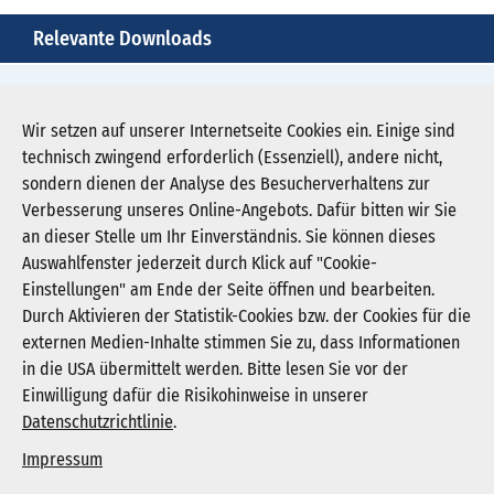
Relevante Downloads
multiple-sklerose-die-krankheit-mit-vielen-
gesichtern-1.jpg
Wir setzen auf unserer Internetseite Cookies ein. Einige sind
technisch zwingend erforderlich (Essenziell), andere nicht,
Download JPG (127 KB)
sondern dienen der Analyse des Besucherverhaltens zur
Verbesserung unseres Online-Angebots. Dafür bitten wir Sie
an dieser Stelle um Ihr Einverständnis. Sie können dieses
Auswahlfenster jederzeit durch Klick auf "Cookie-
Newsletter abonnieren
Einstellungen" am Ende der Seite öffnen und bearbeiten.
Registrieren
Durch Aktivieren der Statistik-Cookies bzw. der Cookies für die
externen Medien-Inhalte stimmen Sie zu, dass Informationen
in die USA übermittelt werden. Bitte lesen Sie vor der
KGNW - Krankenhausgesellschaft Nordrhein-
Einwilligung dafür die Risikohinweise in unserer
Westfalen e. V.
Datenschutzrichtlinie
.
Humboldtstraße 31,
40237 Düsseldorf
Impressum
info@kgnw.de