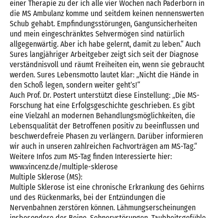
einer Therapie zu der ich alle vier Wochen nach Paderborn in
die MS Ambulanz komme und seitdem keinen nennenswerten
Schub gehabt. Empfindungsstörungen, Gangunsicherheiten
und mein eingeschränktes Sehvermögen sind natürlich
allgegenwärtig. Aber ich habe gelernt, damit zu leben.“ Auch
Sures langjähriger Arbeitgeber zeigt sich seit der Diagnose
verständnisvoll und räumt Freiheiten ein, wenn sie gebraucht
werden. Sures Lebensmotto lautet klar: „Nicht die Hände in
den Schoß legen, sondern weiter geht’s!“
Auch Prof. Dr. Postert unterstützt diese Einstellung: „Die MS-
Forschung hat eine Erfolgsgeschichte geschrieben. Es gibt
eine Vielzahl an modernen Behandlungsmöglichkeiten, die
Lebensqualität der Betroffenen positiv zu beeinflussen und
beschwerdefreie Phasen zu verlängern. Darüber informieren
wir auch in unseren zahlreichen Fachvorträgen am MS-Tag.“
Weitere Infos zum MS-Tag finden Interessierte hier:
www.vincenz.de/multiple-sklerose
Multiple Sklerose (MS):
Multiple Sklerose ist eine chronische Erkrankung des Gehirns
und des Rückenmarks, bei der Entzündungen die
Nervenbahnen zerstören können. Lähmungserscheinungen
insbesondere der Beine, Sehnervstörungen, Taubheitsgefühle,