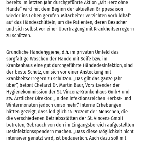
bereits im letzten Jahr durchgeführte Aktion „Mit Herz ohne
Hände“ wird mit dem Beginn der aktuellen Grippesaison
wieder ins Leben gerufen. Mitarbeiter verzichten vorbildhaft
auf das Händeschütteln, um die Patienten, deren Besucher
und sich selbst vor einer Übertragung mit Krankheitserregern
zu schützen.
Gründliche Händehygiene, d.h. im privaten Umfeld das
sorgfältige Waschen der Hände mit Seife bzw. im
Krankenhaus eine gut durchgeführte Händedesinfektion, sind
der beste Schutz, um sich vor einer Ansteckung mit
Krankheitserregern zu schützen. „Das gilt das ganze Jahr
über“, betont Chefarzt Dr. Martin Baur, Vorsitzender der
Hygienekommission der St. Vincenz-Krankenhaus GmbH und
stv. Ärztlicher Direktor. „In den infektionsreichen Herbst- und
Wintermonaten jedoch umso mehr.“ Interne Erhebungen
hätten gezeigt, dass lediglich 14 Prozent der Menschen, die
die verschiedenen Betriebsstätten der St. Vincenz-GmbH
betreten, Gebrauch von den im Eingangsbereich aufgestellten
Desinfektionsspendern machen. „Dass diese Möglichkeit nicht
intensiver genutzt wird, ist bedauerlich. Auch dazu soll mit