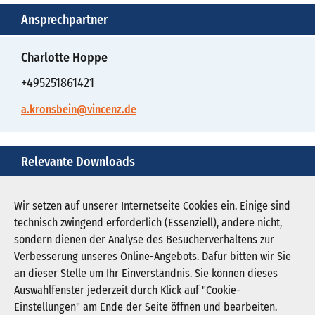
Ansprechpartner
Charlotte Hoppe
+495251861421
a.kronsbein@vincenz.de
Relevante Downloads
mit-herz-ohne-haende-2.0-1.jpg
Wir setzen auf unserer Internetseite Cookies ein. Einige sind
technisch zwingend erforderlich (Essenziell), andere nicht,
Download JPG (135 KB)
sondern dienen der Analyse des Besucherverhaltens zur
Verbesserung unseres Online-Angebots. Dafür bitten wir Sie
an dieser Stelle um Ihr Einverständnis. Sie können dieses
Auswahlfenster jederzeit durch Klick auf "Cookie-
Newsletter abonnieren
Einstellungen" am Ende der Seite öffnen und bearbeiten.