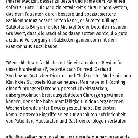
Innerer Medizin, besser zu leisten und käme dem Patienten
sofort zu Gute. "Die Medizin entwickelt sich zu einem System,
das dem Patienten durch bessere und spezialisiertere
Fachkompetenz besser helfen kann", erläuterte Düllings.
Salzkottens Bürgermeister Michael Dreier betonte in seinem
Grußwort, dass die Stadt alles daran setzen werde, die gute
ärztliche Versorgung in Salzkotten gemeinsam mit dem
Krankenhaus auszubauen.
"Menschlich wie fachlich sind Sie ein absoluter Gewinn für
unser Krankenhaus!", betonte auch Dr. med. Gerhard
Sandmann, Ärztlicher Direktor und Chefarzt der Medizinischen
Klinik des St.-Josefs-Krankenhauses. Man habe mit Köchling
einen führungserfahrenen, persönlichkeitsstarken,
außergewöhnlich breit ausgebildeten Chirurgen gewinnen
können, der seine hohe Teamfähigkeit in den vergangenen
Wochen bereits unter Beweis gestellt habe. Die ersten
komplizierteren Eingriffe seien zur absoluten Zufriedenheit
von Patienten, Hausärzten und Gastroenterologen verlaufen.
Köchling selber hob in seiner Antrittsrede die hervorragende