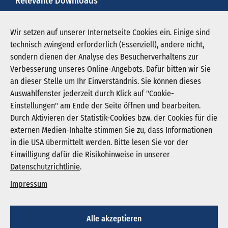
Relevante Downloads
menschlich-und-fachlich-ein-groer-gewinn-1.jpg
Wir setzen auf unserer Internetseite Cookies ein. Einige sind
technisch zwingend erforderlich (Essenziell), andere nicht,
Download JPG (1.464 KB)
sondern dienen der Analyse des Besucherverhaltens zur
Verbesserung unseres Online-Angebots. Dafür bitten wir Sie
an dieser Stelle um Ihr Einverständnis. Sie können dieses
Auswahlfenster jederzeit durch Klick auf "Cookie-
Newsletter abonnieren
Einstellungen" am Ende der Seite öffnen und bearbeiten.
Registrieren
Durch Aktivieren der Statistik-Cookies bzw. der Cookies für die
externen Medien-Inhalte stimmen Sie zu, dass Informationen
in die USA übermittelt werden. Bitte lesen Sie vor der
KGNW - Krankenhausgesellschaft Nordrhein-
Einwilligung dafür die Risikohinweise in unserer
Westfalen e. V.
Datenschutzrichtlinie
.
Humboldtstraße 31,
40237 Düsseldorf
Impressum
info@kgnw.de
Alle akzeptieren