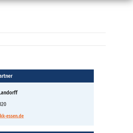
artner
Landorff
020
kk-essen.de