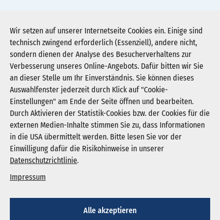
kunstausstellung-mit-susanne-kirchhoff-2.jpg
Wir setzen auf unserer Internetseite Cookies ein. Einige sind
technisch zwingend erforderlich (Essenziell), andere nicht,
Download JPG (295 KB)
sondern dienen der Analyse des Besucherverhaltens zur
Verbesserung unseres Online-Angebots. Dafür bitten wir Sie
an dieser Stelle um Ihr Einverständnis. Sie können dieses
Auswahlfenster jederzeit durch Klick auf "Cookie-
Newsletter abonnieren
Einstellungen" am Ende der Seite öffnen und bearbeiten.
Registrieren
Durch Aktivieren der Statistik-Cookies bzw. der Cookies für die
externen Medien-Inhalte stimmen Sie zu, dass Informationen
in die USA übermittelt werden. Bitte lesen Sie vor der
KGNW - Krankenhausgesellschaft Nordrhein-
Einwilligung dafür die Risikohinweise in unserer
Westfalen e. V.
Datenschutzrichtlinie
.
Humboldtstraße 31,
40237 Düsseldorf
Impressum
info@kgnw.de
Alle akzeptieren