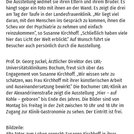
Die Ausstellung widmet sie ihren Eltern und ihrem Bruder. Es
hängt sogar ein Foto mit ihnen an der Wand. Es zeigt die drei
am Tag der Taufe in der Landesfrauenklinik. „Mir liegt viel
daran, mit den Menschen ins Gespräch zu kommen, ihnen die
Scheu vor der Psychiatrie zu nehmen und einfach
reinzukommen“, so Susanne Kirchhoff. „Schließlich haben viele
hier das Licht der Welt erblickt.“ Auf Wunsch führt sie
Besucher auch persönlich durch die Ausstellung.
Prof. Dr. Georg Juckel, Ärztlicher Direktor des LWL-
Universitätsklinikums Bochum, freut sich über das
Engagement von Susanne Kirchhoff. „Wir wissen sehr zu
schätzen, was Frau Kirchhoff mit ihrer künstlerischen Arbeit
und Auseinandersetzung bewirkt.“ Die Bochumer LWL-Klinik an
der Alexandrinenstraße zeigt die Ausstellung „Hier – auf
Kohle – geboren“ bis Ende des Jahres. Die Bilder sind von
Montag bis Freitag in der Zeit zwischen 10 Uhr und 18 Uhr im
Zugang zur Klinik-Gastronomie zu sehen. Der Eintritt ist frei.
Bildzeile:
Alte Fotos zum Leben erweckt: Susanne Kirchhoff in ihrer