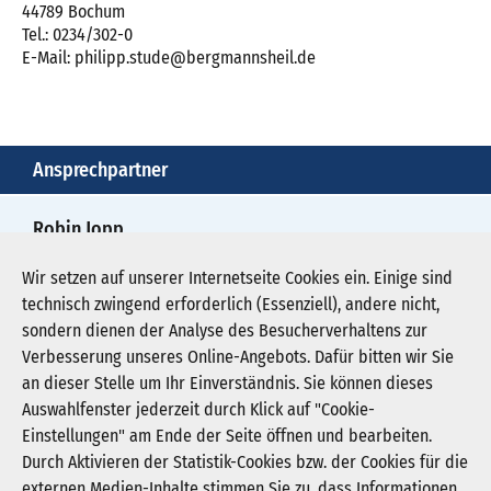
44789 Bochum
Tel.: 0234/302-0
E-Mail: philipp.stude@bergmannsheil.de
Ansprechpartner
Robin Jopp
+49.234.302 6125
Wir setzen auf unserer Internetseite Cookies ein. Einige sind
technisch zwingend erforderlich (Essenziell), andere nicht,
robin.jopp@bergmannsheil.de
sondern dienen der Analyse des Besucherverhaltens zur
Verbesserung unseres Online-Angebots. Dafür bitten wir Sie
an dieser Stelle um Ihr Einverständnis. Sie können dieses
Auswahlfenster jederzeit durch Klick auf "Cookie-
Newsletter abonnieren
Einstellungen" am Ende der Seite öffnen und bearbeiten.
Registrieren
Durch Aktivieren der Statistik-Cookies bzw. der Cookies für die
externen Medien-Inhalte stimmen Sie zu, dass Informationen