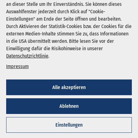
an dieser Stelle um Ihr Einverständnis. Sie können dieses
Auswahlfenster jederzeit durch Klick auf "Cookie-
Newsletter abonnieren
Einstellungen" am Ende der Seite öffnen und bearbeiten.
Registrieren
Durch Aktivieren der Statistik-Cookies bzw. der Cookies für die
externen Medien-Inhalte stimmen Sie zu, dass Informationen
in die USA übermittelt werden. Bitte lesen Sie vor der
KGNW - Krankenhausgesellschaft Nordrhein-
Einwilligung dafür die Risikohinweise in unserer
Westfalen e. V.
Datenschutzrichtlinie
.
Humboldtstraße 31,
40237 Düsseldorf
Impressum
info@kgnw.de
Alle akzeptieren
© 2026
Ablehnen
Impressum
Datenschutz
Cookie-Einstellungen
Einstellungen