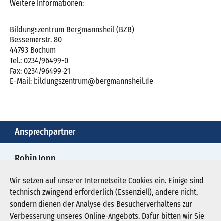
Weitere Informationen:
Bildungszentrum Bergmannsheil (BZB)
Bessemerstr. 80
44793 Bochum
Tel.: 0234/96499-0
Fax: 0234/96499-21
E-Mail: bildungszentrum@bergmannsheil.de
Ansprechpartner
Robin Jopp
+49.234.302 6125
Wir setzen auf unserer Internetseite Cookies ein. Einige sind
technisch zwingend erforderlich (Essenziell), andere nicht,
robin.jopp@bergmannsheil.de
sondern dienen der Analyse des Besucherverhaltens zur
Verbesserung unseres Online-Angebots. Dafür bitten wir Sie