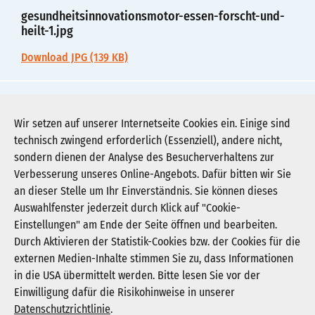
gesundheitsinnovationsmotor-essen-forscht-und-
heilt-1.jpg
Download JPG (139 KB)
gesundheitsinnovationsmotor-essen-forscht-und-
heilt-2.pdf
Wir setzen auf unserer Internetseite Cookies ein. Einige sind
technisch zwingend erforderlich (Essenziell), andere nicht,
Download PDF (38 KB)
sondern dienen der Analyse des Besucherverhaltens zur
Verbesserung unseres Online-Angebots. Dafür bitten wir Sie
an dieser Stelle um Ihr Einverständnis. Sie können dieses
Auswahlfenster jederzeit durch Klick auf "Cookie-
Newsletter abonnieren
Einstellungen" am Ende der Seite öffnen und bearbeiten.
Registrieren
Durch Aktivieren der Statistik-Cookies bzw. der Cookies für die
externen Medien-Inhalte stimmen Sie zu, dass Informationen
in die USA übermittelt werden. Bitte lesen Sie vor der
KGNW - Krankenhausgesellschaft Nordrhein-
Einwilligung dafür die Risikohinweise in unserer
Westfalen e. V.
Datenschutzrichtlinie
.