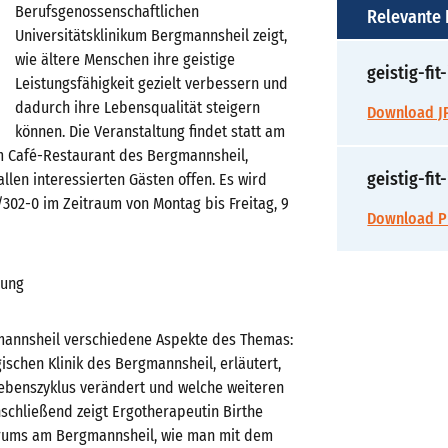
Berufsgenossenschaftlichen
Relevante
Universitätsklinikum Bergmannsheil zeigt,
wie ältere Menschen ihre geistige
geistig-fit
Leistungsfähigkeit gezielt verbessern und
dadurch ihre Lebensqualität steigern
Download JP
können. Die Veranstaltung findet statt am
 im Café-Restaurant des Bergmannsheil,
geistig-fit
llen interessierten Gästen offen. Es wird
302-0 im Zeitraum von Montag bis Freitag, 9
Download P
rung
mannsheil verschiedene Aspekte des Themas:
ischen Klinik des Bergmannsheil, erläutert,
 Lebenszyklus verändert und welche weiteren
nschließend zeigt Ergotherapeutin Birthe
trums am Bergmannsheil, wie man mit dem