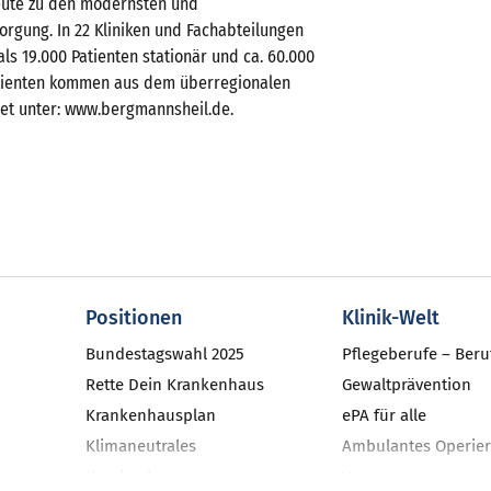
heute zu den modernsten und
orgung. In 22 Kliniken und Fachabteilungen
ls 19.000 Patienten stationär und ca. 60.000
atienten kommen aus dem überregionalen
net unter: www.bergmannsheil.de.
Positionen
Klinik-Welt
Bundestagswahl 2025
Pflegeberufe – Beru
Rette Dein Krankenhaus
Gewaltprävention
Krankenhausplan
ePA für alle
Klimaneutrales
Ambulantes Operier
Krankenhaus
V