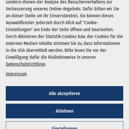
sondern dienen der Analyse des Besucherverhaltens zur
Verbesserung unseres Online-Angebots. Dafür bitten wir Sie
an dieser Stelle um Ihr Einverständnis. Sie können dieses
Auswahlfenster jederzeit durch Klick auf "Cookie-
Newsletter abonnieren
Einstellungen" am Ende der Seite öffnen und bearbeiten.
Registrieren
Durch Aktivieren der Statistik-Cookies bzw. der Cookies für die
externen Medien-Inhalte stimmen Sie zu, dass Informationen
in die USA übermittelt werden. Bitte lesen Sie vor der
KGNW - Krankenhausgesellschaft Nordrhein-
Einwilligung dafür die Risikohinweise in unserer
Westfalen e. V.
Datenschutzrichtlinie
.
Humboldtstraße 31,
40237 Düsseldorf
Impressum
info@kgnw.de
Alle akzeptieren
© 2026
Ablehnen
Impressum
Datenschutz
Cookie-Einstellungen
Einstellungen