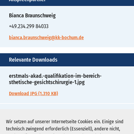
Bianca Braunschweig
+49.234.299 84033
bianca.braunschweig@kk-bochum.de
Relevante Downloads
erstmals-akad.-qualifikation-im-bereich-
sthetische-gesichtschirurgie-1.jpg
Download JPG (1.310 KB)
erstmals-akad.-qualifikation-im-bereich-
sthetische-gesichtschirurgie-2.pdf
Wir setzen auf unserer Internetseite Cookies ein. Einige sind
technisch zwingend erforderlich (Essenziell), andere nicht,
Download PDF (58 KB)