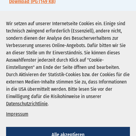
Download JPG (149 KB)
eroeffnungsfeier-der-patientenhochschule-3.pdf
Wir setzen auf unserer Internetseite Cookies ein. Einige sind
technisch zwingend erforderlich (Essenziell), andere nicht,
Download PDF (137 KB)
sondern dienen der Analyse des Besucherverhaltens zur
Verbesserung unseres Online-Angebots. Dafür bitten wir Sie
an dieser Stelle um Ihr Einverständnis. Sie können dieses
Auswahlfenster jederzeit durch Klick auf "Cookie-
Newsletter abonnieren
Einstellungen" am Ende der Seite öffnen und bearbeiten.
Registrieren
Durch Aktivieren der Statistik-Cookies bzw. der Cookies für die
externen Medien-Inhalte stimmen Sie zu, dass Informationen
in die USA übermittelt werden. Bitte lesen Sie vor der
KGNW - Krankenhausgesellschaft Nordrhein-
Einwilligung dafür die Risikohinweise in unserer
Westfalen e. V.
Datenschutzrichtlinie
.
Humboldtstraße 31,
40237 Düsseldorf
Impressum
info@kgnw.de
Alle akzeptieren