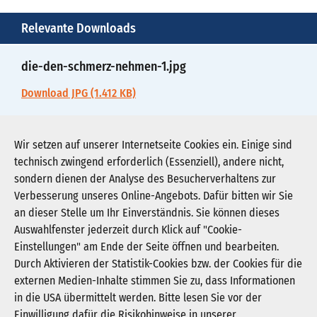
Relevante Downloads
die-den-schmerz-nehmen-1.jpg
Download JPG (1.412 KB)
die-den-schmerz-nehmen-2.pdf
Wir setzen auf unserer Internetseite Cookies ein. Einige sind
technisch zwingend erforderlich (Essenziell), andere nicht,
Download PDF (40 KB)
sondern dienen der Analyse des Besucherverhaltens zur
Verbesserung unseres Online-Angebots. Dafür bitten wir Sie
an dieser Stelle um Ihr Einverständnis. Sie können dieses
Auswahlfenster jederzeit durch Klick auf "Cookie-
Newsletter abonnieren
Einstellungen" am Ende der Seite öffnen und bearbeiten.
Registrieren
Durch Aktivieren der Statistik-Cookies bzw. der Cookies für die
externen Medien-Inhalte stimmen Sie zu, dass Informationen
in die USA übermittelt werden. Bitte lesen Sie vor der
KGNW - Krankenhausgesellschaft Nordrhein-
Einwilligung dafür die Risikohinweise in unserer