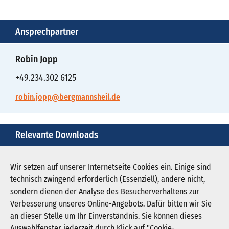
Ansprechpartner
Robin Jopp
+49.234.302 6125
robin.jopp@bergmannsheil.de
Relevante Downloads
den-diabetes-unter-kontrolle-bringen-1.jpg
Wir setzen auf unserer Internetseite Cookies ein. Einige sind
technisch zwingend erforderlich (Essenziell), andere nicht,
Download JPG (565 KB)
sondern dienen der Analyse des Besucherverhaltens zur
Verbesserung unseres Online-Angebots. Dafür bitten wir Sie
an dieser Stelle um Ihr Einverständnis. Sie können dieses
Auswahlfenster jederzeit durch Klick auf "Cookie-