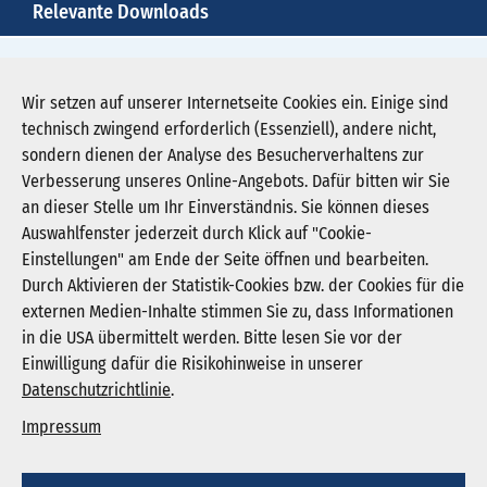
Relevante Downloads
brustzentrum-kplus-brustkrebs-als-
herausforderung-1.jpg
Wir setzen auf unserer Internetseite Cookies ein. Einige sind
technisch zwingend erforderlich (Essenziell), andere nicht,
Download JPG (71 KB)
sondern dienen der Analyse des Besucherverhaltens zur
Verbesserung unseres Online-Angebots. Dafür bitten wir Sie
an dieser Stelle um Ihr Einverständnis. Sie können dieses
Auswahlfenster jederzeit durch Klick auf "Cookie-
Newsletter abonnieren
Einstellungen" am Ende der Seite öffnen und bearbeiten.
Registrieren
Durch Aktivieren der Statistik-Cookies bzw. der Cookies für die
externen Medien-Inhalte stimmen Sie zu, dass Informationen
in die USA übermittelt werden. Bitte lesen Sie vor der
KGNW - Krankenhausgesellschaft Nordrhein-
Einwilligung dafür die Risikohinweise in unserer
Westfalen e. V.
Datenschutzrichtlinie
.
Humboldtstraße 31,
40237 Düsseldorf
Impressum
info@kgnw.de