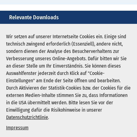
Relevante Downloads
bergmannsheil-feiert-125-jaehriges-jubilaeum-1.jpg
Wir setzen auf unserer Internetseite Cookies ein. Einige sind
technisch zwingend erforderlich (Essenziell), andere nicht,
Download JPG (1.049 KB)
sondern dienen der Analyse des Besucherverhaltens zur
Verbesserung unseres Online-Angebots. Dafür bitten wir Sie
an dieser Stelle um Ihr Einverständnis. Sie können dieses
Auswahlfenster jederzeit durch Klick auf "Cookie-
Newsletter abonnieren
Einstellungen" am Ende der Seite öffnen und bearbeiten.
Registrieren
Durch Aktivieren der Statistik-Cookies bzw. der Cookies für die
externen Medien-Inhalte stimmen Sie zu, dass Informationen
in die USA übermittelt werden. Bitte lesen Sie vor der
KGNW - Krankenhausgesellschaft Nordrhein-
Einwilligung dafür die Risikohinweise in unserer
Westfalen e. V.
Datenschutzrichtlinie
.
Humboldtstraße 31,
40237 Düsseldorf
Impressum
info@kgnw.de