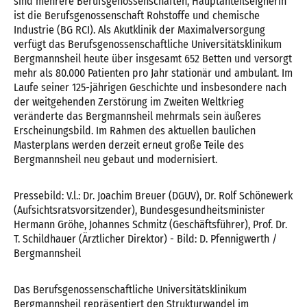
sind mehrere Berufsgenossenschaften, Hauptanteilseignerin
ist die Berufsgenossenschaft Rohstoffe und chemische
Industrie (BG RCI). Als Akutklinik der Maximalversorgung
verfügt das Berufsgenossenschaftliche Universitätsklinikum
Bergmannsheil heute über insgesamt 652 Betten und versorgt
mehr als 80.000 Patienten pro Jahr stationär und ambulant. Im
Laufe seiner 125-jährigen Geschichte und insbesondere nach
der weitgehenden Zerstörung im Zweiten Weltkrieg
veränderte das Bergmannsheil mehrmals sein äußeres
Erscheinungsbild. Im Rahmen des aktuellen baulichen
Masterplans werden derzeit erneut große Teile des
Bergmannsheil neu gebaut und modernisiert.
Pressebild: V.l.: Dr. Joachim Breuer (DGUV), Dr. Rolf Schönewerk
(Aufsichtsratsvorsitzender), Bundesgesundheitsminister
Hermann Gröhe, Johannes Schmitz (Geschäftsführer), Prof. Dr.
T. Schildhauer (Ärztlicher Direktor) - Bild: D. Pfennigwerth /
Bergmannsheil
Das Berufsgenossenschaftliche Universitätsklinikum
Bergmannsheil repräsentiert den Strukturwandel im