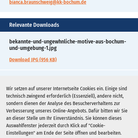
bianca.braunschweig@kk-bochum.de
Relevante Downloads
bekannte-und-ungewhnliche-motive-aus-bochum-
und-umgebung-1.jpg
Download JPG (956 KB)
bekannte-und-ungewhnliche-motive-aus-bochum-
und-umgebung-2.pdf
Wir setzen auf unserer Internetseite Cookies ein. Einige sind
technisch zwingend erforderlich (Essenziell), andere nicht,
Download PDF (57 KB)
sondern dienen der Analyse des Besucherverhaltens zur
Verbesserung unseres Online-Angebots. Dafür bitten wir Sie
an dieser Stelle um Ihr Einverständnis. Sie können dieses
Auswahlfenster jederzeit durch Klick auf "Cookie-
Newsletter abonnieren
Einstellungen" am Ende der Seite öffnen und bearbeiten.