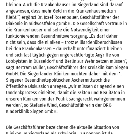
bleiben. Auch die Krankenhäuser im Siegerland sind darauf
angewiesen, dass mehr Geld in die Krankenhausmedizin
fließt““, ergänzt Dr. Josef Rosenbauer, Geschäftsführer der
Diakonie in Südwestfalen gGmbH. Die Gesellschaft vertraue in
die Krankenhäuser und sehe die Notwendigkeit einer
funktionierenden Gesundheitsversorgung. „Es darf daher
nicht sein, dass die Kliniken – trotz Milliardenüberschüssen
bei den Krankenkassen – dauerhaft unterfinanziert bleiben
und sich fast täglich gegen ungerechtfertigte Angriffe von
Lobbyisten in Düsseldorf und Berlin zur Wehr setzen müssen“,
sagt Bertram Müller, Geschäftsführer der Kreisklinikum Siegen
GmbH. Die Siegerländer Kliniken möchten daher mit dem 1.
Siegener Gesundheitspolitischen Aschermittwoch die
öffentliche Diskussion anregen. „Wir müssen dringend einen
Umdenkprozess einleiten, damit die Fakten und Realitäten in
unseren Kliniken von der Politik sachgerecht wahrgenommen
werden“, so Stefanie Wied, Geschäftsführerin der DRK-
Kinderklinik Siegen GmbH.
Die Geschäftsführer bezeichnen die aktuelle Situation von
Kliniken im Siegerland als schwierig. „Zu nennen ist da