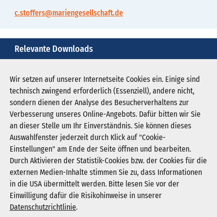
c.stoffers@mariengesellschaft.de
Relevante Downloads
alles-vorbei-1.jpg
Wir setzen auf unserer Internetseite Cookies ein. Einige sind
technisch zwingend erforderlich (Essenziell), andere nicht,
Download JPG (3.244 KB)
sondern dienen der Analyse des Besucherverhaltens zur
Verbesserung unseres Online-Angebots. Dafür bitten wir Sie
an dieser Stelle um Ihr Einverständnis. Sie können dieses
Auswahlfenster jederzeit durch Klick auf "Cookie-
Newsletter abonnieren
Einstellungen" am Ende der Seite öffnen und bearbeiten.
Registrieren
Durch Aktivieren der Statistik-Cookies bzw. der Cookies für die
externen Medien-Inhalte stimmen Sie zu, dass Informationen
in die USA übermittelt werden. Bitte lesen Sie vor der
KGNW - Krankenhausgesellschaft Nordrhein-
Einwilligung dafür die Risikohinweise in unserer
Westfalen e. V.
Datenschutzrichtlinie
.