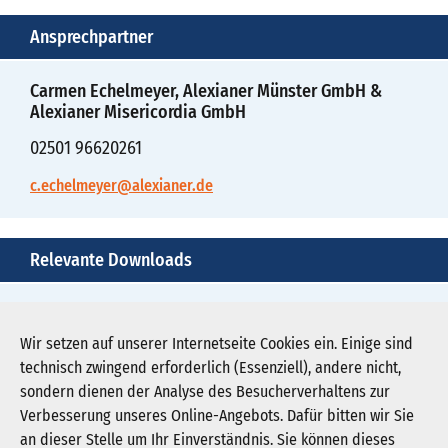
Ansprechpartner
Carmen Echelmeyer, Alexianer Münster GmbH &
Alexianer Misericordia GmbH
02501 96620261
c.echelmeyer@alexianer.de
Relevante Downloads
230307-polizeipraesidentin-besucht-forensik-
clemenshospital-alexianer-bild
Wir setzen auf unserer Internetseite Cookies ein. Einige sind
technisch zwingend erforderlich (Essenziell), andere nicht,
Download JPG (5.990 KB)
sondern dienen der Analyse des Besucherverhaltens zur
Verbesserung unseres Online-Angebots. Dafür bitten wir Sie
an dieser Stelle um Ihr Einverständnis. Sie können dieses