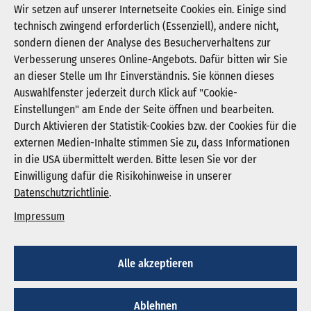
hemer-pdf
Wir setzen auf unserer Internetseite Cookies ein. Einige sind
technisch zwingend erforderlich (Essenziell), andere nicht,
Download PDF (455 KB)
sondern dienen der Analyse des Besucherverhaltens zur
Verbesserung unseres Online-Angebots. Dafür bitten wir Sie
an dieser Stelle um Ihr Einverständnis. Sie können dieses
Auswahlfenster jederzeit durch Klick auf "Cookie-
Newsletter abonnieren
Einstellungen" am Ende der Seite öffnen und bearbeiten.
Registrieren
Durch Aktivieren der Statistik-Cookies bzw. der Cookies für die
externen Medien-Inhalte stimmen Sie zu, dass Informationen
in die USA übermittelt werden. Bitte lesen Sie vor der
KGNW - Krankenhausgesellschaft Nordrhein-
Einwilligung dafür die Risikohinweise in unserer
Westfalen e. V.
Datenschutzrichtlinie
.
Humboldtstraße 31,
40237 Düsseldorf
Impressum
info@kgnw.de
Alle akzeptieren
© 2026
Ablehnen