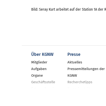
Bild: Seray Kurt arbeitet auf der Station 1A der 
Über KGNW
Presse
Mitglieder
Aktuelles
Aufgaben
Pressemitteilungen der
Organe
KGNW
Geschäftsstelle
Recherchetipps
Externe Gremien
Pressekontakt
Geschäftsbericht
Neues aus den NRW-Kli
Veranstaltungen
KGNW-Newsletter