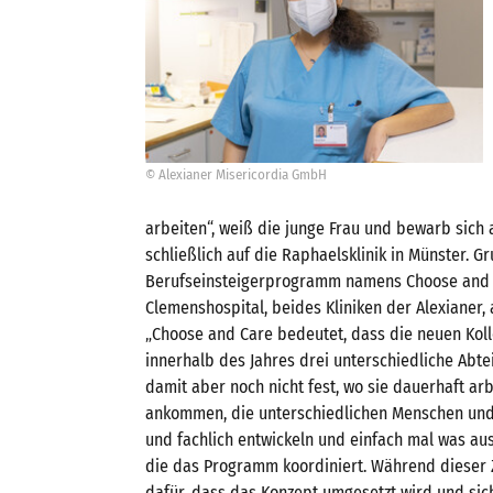
© Alexianer Misericordia GmbH
arbeiten“, weiß die junge Frau und bewarb sich a
schließlich auf die Raphaelsklinik in Münster. G
Berufseinsteigerprogramm namens Choose and C
Clemenshospital, beides Kliniken der Alexianer,
„Choose and Care bedeutet, dass die neuen Koll
innerhalb des Jahres drei unterschiedliche Abte
damit aber noch nicht fest, wo sie dauerhaft a
ankommen, die unterschiedlichen Menschen und 
und fachlich entwickeln und einfach mal was ausp
die das Programm koordiniert. Während dieser Z
dafür, dass das Konzept umgesetzt wird und sic