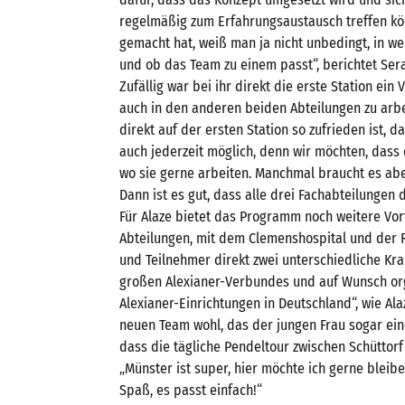
regelmäßig zum Erfahrungsaustausch treffen k
gemacht hat, weiß man ja nicht unbedingt, in w
und ob das Team zu einem passt“, berichtet Sera
Zufällig war bei ihr direkt die erste Station ein 
auch in den anderen beiden Abteilungen zu arbei
direkt auf der ersten Station so zufrieden ist, d
auch jederzeit möglich, denn wir möchten, dass 
wo sie gerne arbeiten. Manchmal braucht es abe
Dann ist es gut, dass alle drei Fachabteilungen
Für Alaze bietet das Programm noch weitere Vorte
Abteilungen, mit dem Clemenshospital und der R
und Teilnehmer direkt zwei unterschiedliche Kr
großen Alexianer-Verbundes und auf Wunsch org
Alexianer-Einrichtungen in Deutschland“, wie Alaz
neuen Team wohl, das der jungen Frau sogar ein
dass die tägliche Pendeltour zwischen Schüttor
„Münster ist super, hier möchte ich gerne bleibe
Spaß, es passt einfach!“