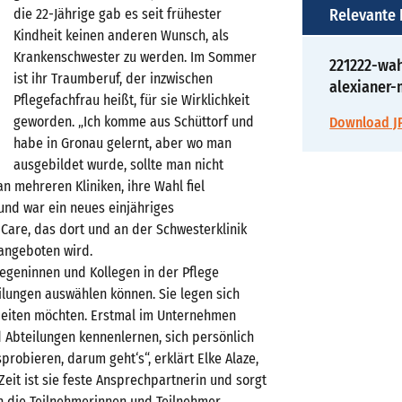
die 22-Jährige gab es seit frühester
Relevante
Kindheit keinen anderen Wunsch, als
Krankenschwester zu werden. Im Sommer
221222-wah
ist ihr Traumberuf, der inzwischen
alexianer-
Pflegefachfrau heißt, für sie Wirklichkeit
geworden. „Ich komme aus Schüttorf und
Download JP
habe in Gronau gelernt, aber wo man
ausgebildet wurde, sollte man nicht
n mehreren Kliniken, ihre Wahl fiel
rund war ein neues einjähriges
are, das dort und an der Schwesterklinik
 angeboten wird.
egeninnen und Kollegen in der Pflege
ilungen auswählen können. Sie legen sich
rbeiten möchten. Erstmal im Unternehmen
Abteilungen kennenlernen, sich persönlich
robieren, darum geht‘s“, erklärt Elke Alaze,
eit ist sie feste Ansprechpartnerin und sorgt
h die Teilnehmerinnen und Teilnehmer