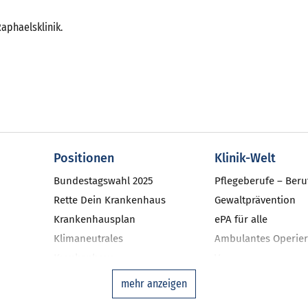
Raphaelsklinik.
Positionen
Klinik-Welt
Bundestagswahl 2025
Pflegeberufe – Beru
Rette Dein Krankenhaus
Gewaltprävention
Krankenhausplan
ePA für alle
Klimaneutrales
Ambulantes Operier
Krankenhaus
V
niken
Investitionsbarometer NRW
Qualitätsmanageme
mehr anzeigen
Landtagswahl 2022
Ausgleichsfonds