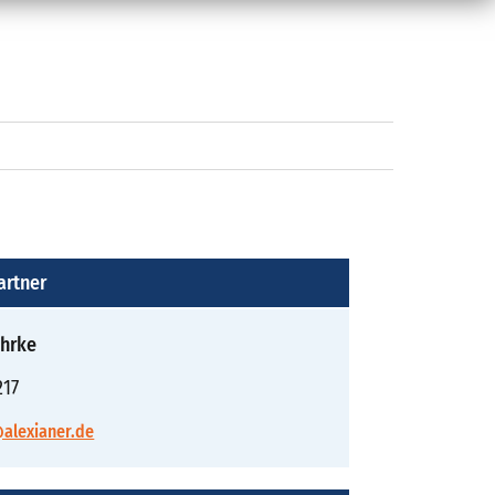
artner
ührke
217
alexianer.de