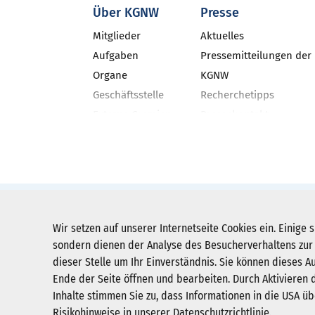
Über KGNW
Presse
Mitglieder
Aktuelles
Aufgaben
Pressemitteilungen der
Organe
KGNW
Geschäftsstelle
Recherchetipps
Externe Gremien
Pressekontakt
Geschäftsbericht
Neues aus den NRW-Kli
Veranstaltungen
KGNW-Newsletter
Stellenangebote
Social Media
Pressebilder
KGNW - Krankenhausgesellschaft Nordr
Wir setzen auf unserer Internetseite Cookies ein. Einige s
Humboldtstraße 31,
40237 Düsseldorf
sondern dienen der Analyse des Besucherverhaltens zur 
dieser Stelle um Ihr Einverständnis. Sie können dieses A
info@kgnw.de
Ende der Seite öffnen und bearbeiten. Durch Aktivieren d
Inhalte stimmen Sie zu, dass Informationen in die USA übe
Risikohinweise in unserer
Datenschutzrichtlinie
.