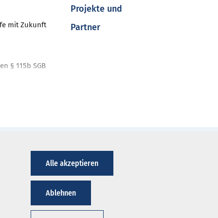
Projekte und
fe mit Zukunft
Partner
en § 115b SGB
nt
ahren
nt-Programme
iken
Alle akzeptieren
ausverzeichnis
Ablehnen