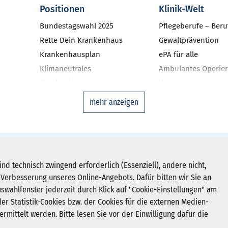
Positionen
Klinik-Welt
Bundestagswahl 2025
Pflegeberufe – Beru
Rette Dein Krankenhaus
Gewaltprävention
Krankenhausplan
ePA für alle
Klimaneutrales
Ambulantes Operier
Krankenhaus
V
niken
Investitionsbarometer NRW
Qualitätsmanageme
mehr anzeigen
Landtagswahl 2022
Ausgleichsfonds
DAS-KH
Zweitmeinungsverf
Disease-Manageme
Newsletter abonnieren
hein-Westfalen e. V.
ind technisch zwingend erforderlich (Essenziell), andere nicht,
Krankenhausstatist
Verbesserung unseres Online-Angebots. Dafür bitten wir Sie an
Registrieren
Deutsches Krankenh
uswahlfenster jederzeit durch Klick auf "Cookie-Einstellungen" am
er Statistik-Cookies bzw. der Cookies für die externen Medien-
rmittelt werden. Bitte lesen Sie vor der Einwilligung dafür die