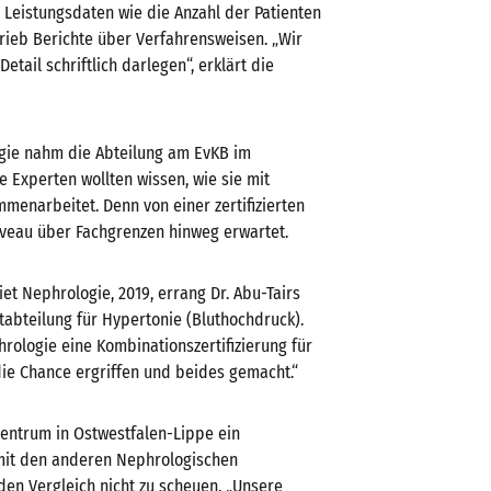
Leistungsdaten wie die Anzahl der Patienten
eb Berichte über Verfahrensweisen. „Wir
etail schriftlich darlegen“, erklärt die
gie nahm die Abteilung am EvKB im
e Experten wollten wissen, wie sie mit
menarbeitet. Denn von einer zertifizierten
iveau über Fachgrenzen hinweg erwartet.
et Nephrologie, 2019, errang Dr. Abu-Tairs
abteilung für Hypertonie (Bluthochdruck).
hrologie eine Kombinationszertifizierung für
die Chance ergriffen und beides gemacht.“
zentrum in Ostwestfalen-Lippe ein
 mit den anderen Nephrologischen
den Vergleich nicht zu scheuen. „Unsere