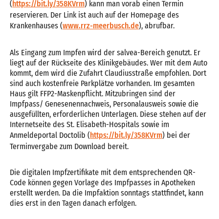
(
https://bit.ly/358KVrm
) kann man vorab einen Termin
reservieren. Der Link ist auch auf der Homepage des
Krankenhauses (
www.rrz-meerbusch.de
), abrufbar.
Als Eingang zum Impfen wird der salvea-Bereich genutzt. Er
liegt auf der Rückseite des Klinikgebäudes. Wer mit dem Auto
kommt, dem wird die Zufahrt Claudiusstraße empfohlen. Dort
sind auch kostenfreie Parkplätze vorhanden. Im gesamten
Haus gilt FFP2-Maskenpflicht. Mitzubringen sind der
Impfpass/ Genesenennachweis, Personalausweis sowie die
ausgefüllten, erforderlichen Unterlagen. Diese stehen auf der
Internetseite des St. Elisabeth-Hospitals sowie im
Anmeldeportal Doctolib (
https://bit.ly/358KVrm
) bei der
Terminvergabe zum Download bereit.
Die digitalen Impfzertifikate mit dem entsprechenden QR-
Code können gegen Vorlage des Impfpasses in Apotheken
erstellt werden. Da die Impfaktion sonntags stattfindet, kann
dies erst in den Tagen danach erfolgen.