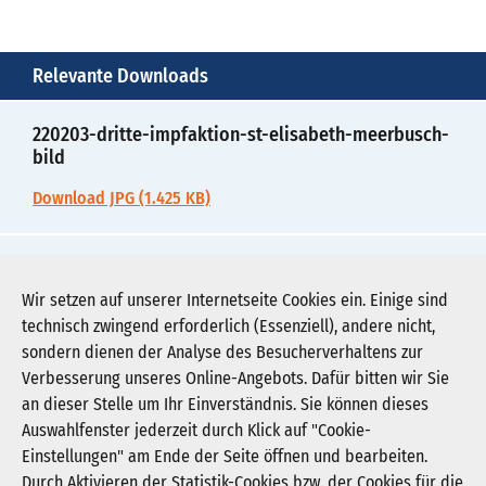
Relevante Downloads
220203-dritte-impfaktion-st-elisabeth-meerbusch-
bild
Download JPG (1.425 KB)
220203-dritte-impfaktion-st-elisabeth-meerbusch-
pm
Wir setzen auf unserer Internetseite Cookies ein. Einige sind
technisch zwingend erforderlich (Essenziell), andere nicht,
Download PDF (220 KB)
sondern dienen der Analyse des Besucherverhaltens zur
Verbesserung unseres Online-Angebots. Dafür bitten wir Sie
an dieser Stelle um Ihr Einverständnis. Sie können dieses
Auswahlfenster jederzeit durch Klick auf "Cookie-
Newsletter abonnieren
Einstellungen" am Ende der Seite öffnen und bearbeiten.
Registrieren
Durch Aktivieren der Statistik-Cookies bzw. der Cookies für die