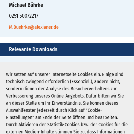
Michael Bührke
0251 50072217
M.Buehrke@alexianer.de
Relevante Downloads
210716-alexianer-avon-unterstuetzt-brustzentrum-
bild
Wir setzen auf unserer Internetseite Cookies ein. Einige sind
technisch zwingend erforderlich (Essenziell), andere nicht,
Download JPG (5.764 KB)
sondern dienen der Analyse des Besucherverhaltens zur
Verbesserung unseres Online-Angebots. Dafür bitten wir Sie
an dieser Stelle um Ihr Einverständnis. Sie können dieses
Auswahlfenster jederzeit durch Klick auf "Cookie-
Newsletter abonnieren
Einstellungen" am Ende der Seite öffnen und bearbeiten.
Registrieren
Durch Aktivieren der Statistik-Cookies bzw. der Cookies für die
externen Medien-Inhalte stimmen Sie zu, dass Informationen