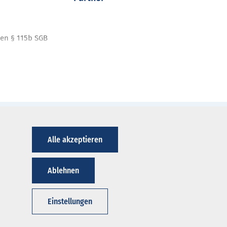
en § 115b SGB
nt
ahren
nt-Programme
iken
Alle akzeptieren
ausverzeichnis
Ablehnen
Einstellungen