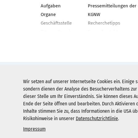
Aufgaben
Pressemitteilungen der
Organe
KGNW
Geschäftsstelle
Recherchetipps
Externe Gremien
Pressekontakt
Geschäftsbericht
Neues aus den NRW-Kli
Veranstaltungen
KGNW-Newsletter
Stellenangebote
Social Media
Pressebilder
KGNW - Krankenhausgesellschaft Nordr
Wir setzen auf unserer Internetseite Cookies ein. Einige s
Humboldtstraße 31,
40237 Düsseldorf
sondern dienen der Analyse des Besucherverhaltens zur 
dieser Stelle um Ihr Einverständnis. Sie können dieses A
info@kgnw.de
Ende der Seite öffnen und bearbeiten. Durch Aktivieren d
Inhalte stimmen Sie zu, dass Informationen in die USA übe
Risikohinweise in unserer
Datenschutzrichtlinie
.
Impressum
© 2026
Impressum
Datenschut