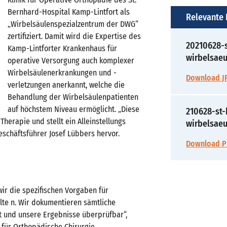
Bernhard-Hospital Kamp-Lintfort als
Relevante
„Wirbelsäulenspezialzentrum der DWG“
zertifiziert. Damit wird die Expertise des
20210628-s
Kamp-Lintforter Krankenhaus für
wirbelsae
operative Versorgung auch komplexer
Wirbelsäulenerkrankungen und -
Download JP
verletzungen anerkannt, welche die
Behandlung der Wirbelsäulenpatienten
auf höchstem Niveau ermöglicht. „Diese
210628-st-
Therapie und stellt ein Alleinstellungs
wirbelsae
schäftsführer Josef Lübbers hervor.
Download PD
 wir die spezifischen Vorgaben für
alte n. Wir dokumentieren sämtliche
 und unsere Ergebnisse überprüfbar“,
k für Orthopädische Chirurgie.