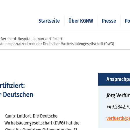
Startseite
Über KGNW
Presse
Po
. Bernhard-Hospital ist nun zertifiziert:
säulenspezialzentrum der Deutschen Wirbelsäulengesellschaft (DWG)
Ansprechp
tifiziert:
r Deutschen
Jörg Verfür
+49.2842.7
Kamp-Lintfort. Die Deutsche
verfuerth@s
Wirbelsäulengesellschaft (DWG) hat die
Klinik für Operative Orthopädie des St.