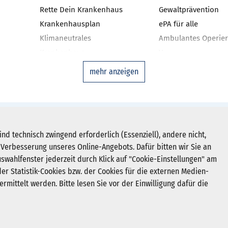
Rette Dein Krankenhaus
Gewaltprävention
Krankenhausplan
ePA für alle
Klimaneutrales
Ambulantes Operier
Krankenhaus
V
niken
Investitionsbarometer NRW
Qualitätsmanageme
mehr anzeigen
Landtagswahl 2022
Ausgleichsfonds
DAS-KH
Zweitmeinungsverf
Disease-Manageme
Newsletter abonnieren
hein-Westfalen e. V.
ind technisch zwingend erforderlich (Essenziell), andere nicht,
Krankenhausstatist
Verbesserung unseres Online-Angebots. Dafür bitten wir Sie an
Registrieren
Deutsches Krankenh
uswahlfenster jederzeit durch Klick auf "Cookie-Einstellungen" am
er Statistik-Cookies bzw. der Cookies für die externen Medien-
rmittelt werden. Bitte lesen Sie vor der Einwilligung dafür die
z
Cookie-Einstellungen