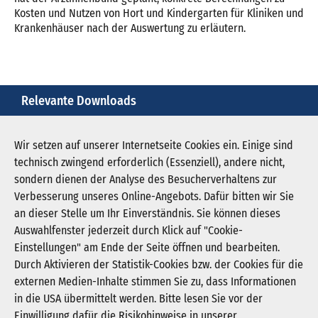
Kosten und Nutzen von Hort und Kindergarten für Kliniken und
Krankenhäuser nach der Auswertung zu erläutern.
Relevante Downloads
klinik-fragebogen.pdf
Wir setzen auf unserer Internetseite Cookies ein. Einige sind
technisch zwingend erforderlich (Essenziell), andere nicht,
Download PDF (58 KB)
sondern dienen der Analyse des Besucherverhaltens zur
Verbesserung unseres Online-Angebots. Dafür bitten wir Sie
an dieser Stelle um Ihr Einverständnis. Sie können dieses
Auswahlfenster jederzeit durch Klick auf "Cookie-
Newsletter abonnieren
Einstellungen" am Ende der Seite öffnen und bearbeiten.
Registrieren
Durch Aktivieren der Statistik-Cookies bzw. der Cookies für die
externen Medien-Inhalte stimmen Sie zu, dass Informationen
in die USA übermittelt werden. Bitte lesen Sie vor der
KGNW - Krankenhausgesellschaft Nordrhein-
Einwilligung dafür die Risikohinweise in unserer