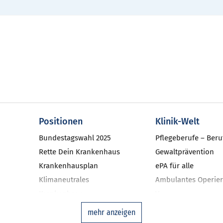
Positionen
Klinik-Welt
Bundestagswahl 2025
Pflegeberufe – Beru
Rette Dein Krankenhaus
Gewaltprävention
Krankenhausplan
ePA für alle
Klimaneutrales
Ambulantes Operier
Krankenhaus
V
niken
Investitionsbarometer NRW
Qualitätsmanageme
mehr anzeigen
Landtagswahl 2022
Ausgleichsfonds