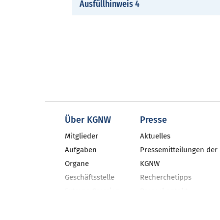
Ausfüllhinweis 4
Über KGNW
Presse
Mitglieder
Aktuelles
Aufgaben
Pressemitteilungen der
Organe
KGNW
Geschäftsstelle
Recherchetipps
Externe Gremien
Pressekontakt
Geschäftsbericht
Neues aus den NRW-Kli
Veranstaltungen
KGNW-Newsletter