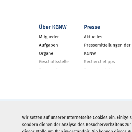
Über KGNW
Presse
Mitglieder
Aktuelles
Aufgaben
Pressemitteilungen der
Organe
KGNW
Geschäftsstelle
Recherchetipps
Externe Gremien
Pressekontakt
Geschäftsbericht
Neues aus den NRW-Kli
Veranstaltungen
KGNW-Newsletter
Stellenangebote
Social Media
Pressebilder
KGNW - Krankenhausgesellschaft Nordr
Wir setzen auf unserer Internetseite Cookies ein. Einige s
Humboldtstraße 31,
40237 Düsseldorf
sondern dienen der Analyse des Besucherverhaltens zur 
dieser Stelle um Ihr Einverständnis. Sie können dieses A