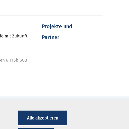
Projekte und
fe mit Zukunft
Partner
en § 115b SGB
nt
ahren
nt-Programme
iken
Alle akzeptieren
ausverzeichnis