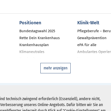
Positionen
Klinik-Welt
Bundestagswahl 2025
Pflegeberufe – Beru
Rette Dein Krankenhaus
Gewaltprävention
Krankenhausplan
ePA für alle
Klimaneutrales
Ambulantes Operier
Krankenhaus
V
niken
Investitionsbarometer NRW
Qualitätsmanageme
mehr anzeigen
Landtagswahl 2022
Ausgleichsfonds
DAS-KH
Zweitmeinungsverf
Disease-Manageme
Newsletter abonnieren
hein-Westfalen e. V.
ind technisch zwingend erforderlich (Essenziell), andere nicht,
Krankenhausstatist
Verbesserung unseres Online-Angebots. Dafür bitten wir Sie an
Registrieren
Deutsches Krankenh
uswahlfenster jederzeit durch Klick auf "Cookie-Einstellungen" am