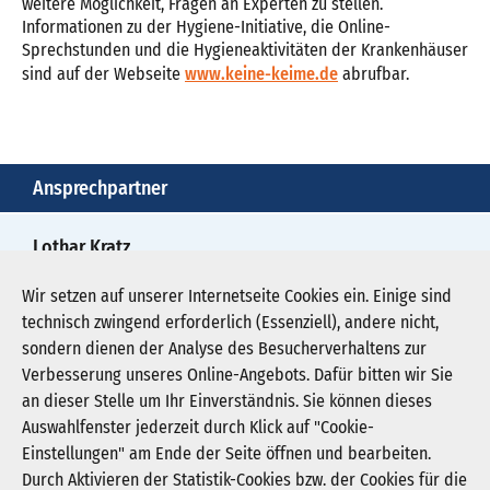
weitere Möglichkeit, Fragen an Experten zu stellen.
Informationen zu der Hygiene-Initiative, die Online-
Sprechstunden und die Hygieneaktivitäten der Krankenhäuser
sind auf der Webseite
www.keine-keime.de
abrufbar.
Ansprechpartner
Lothar Kratz
0211/4781970
Wir setzen auf unserer Internetseite Cookies ein. Einige sind
technisch zwingend erforderlich (Essenziell), andere nicht,
presse@kgnw.de
sondern dienen der Analyse des Besucherverhaltens zur
Verbesserung unseres Online-Angebots. Dafür bitten wir Sie
an dieser Stelle um Ihr Einverständnis. Sie können dieses
Auswahlfenster jederzeit durch Klick auf "Cookie-
Newsletter abonnieren
Einstellungen" am Ende der Seite öffnen und bearbeiten.
Registrieren
Durch Aktivieren der Statistik-Cookies bzw. der Cookies für die