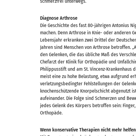
schmerzfrei unterwegs.
Diagnose Arthrose
Die Geschichte des fast 80-jährigen Antonius N
machen. Denn Arthrose in Knie- oder anderen Gel
Lebensjahr erkranken zwei Drittel der Deutsche
Jahren sind Menschen von Arthrose betroffen. „
den Gelenken, die das übliche Maß des Verschlei
Chefarzt der Klinik für Orthopädie und Unfallch
Philippusstift und am St. Vincenz-Krankenhaus d
meist eine zu hohe Belastung, etwa aufgrund e
verletzungsbedingter Fehlstellungen der Gele
knochenschützende Knorpelschicht abgenutzt ist
aufeinander. Die Folge sind Schmerzen und Bewe
jedes Gelenk des Körpers betroffen sein: Finger, 
Orthopäde.
Wenn konservative Therapien nicht mehr helfen