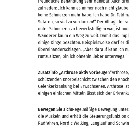
freundliche Behandlung sehr dankbar. Auch drei
zufrieden: „Ich kann es immer noch nicht glaube
keine Schmerzen mehr habe. Ich habe Dr. Feld
Setareh, so viel zu verdanken!“ Der Alltag, der
unter Schmerzen zu bewerkstelligen war, ist nun
Wanderer kaum ein Weg zu weit. Damit das Impl
einige Dinge beachten. Beispielsweise darf er d
übereinanderschlagen. „Aber darauf kann ich nun
rumzusitzen, bin ich ohnehin lieber unterwegs!“
Zusatzinfo „Arthrose aktiv vorbeugen“
Arthrose,
schützenden Knorpelschicht zwischen den Knochen
Gelenkerkrankung bei Erwachsenen. Arthrose ist
einigen einfachen Mitteln lässt sich der Erkran
Bewegen Sie sich!
Regelmäßige Bewegung unterst
die Muskeln und erhält die Steuerungsfunktion 
Radfahren, Nordic Walking, Langlauf und Schwi