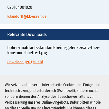
020164001020
k.landorff@kk-essen.de
Relevante Downloads
hoher-qualitaetsstandard-beim-gelenkersatz-fuer-
knie-und-huefte-1.jpg
Download JPG (50 KB)
hoher-qualitaetsstandard-beim-gelenkersatz-fuer-
knie-und-huefte-2.pdf
Wir setzen auf unserer Internetseite Cookies ein. Einige sind
technisch zwingend erforderlich (Essenziell), andere nicht,
Download PDF (41 KB)
sondern dienen der Analyse des Besucherverhaltens zur
Verbesserung unseres Online-Angebots. Dafür bitten wir Sie
an dieser Stelle um Ihr Einverständnis. Sie können dieses