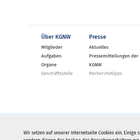
Über KGNW
Presse
Mitglieder
Aktuelles
Aufgaben
Pressemitteilungen der
Organe
KGNW
Geschäftsstelle
Recherchetipps
Externe Gremien
Pressekontakt
Geschäftsbericht
Neues aus den NRW-Kli
Veranstaltungen
KGNW-Newsletter
Stellenangebote
Social Media
Pressebilder
KGNW - Krankenhausgesellschaft Nordr
Wir setzen auf unserer Internetseite Cookies ein. Einige s
Humboldtstraße 31,
40237 Düsseldorf