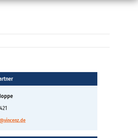
artner
 Hoppe
421
n@vincenz.de