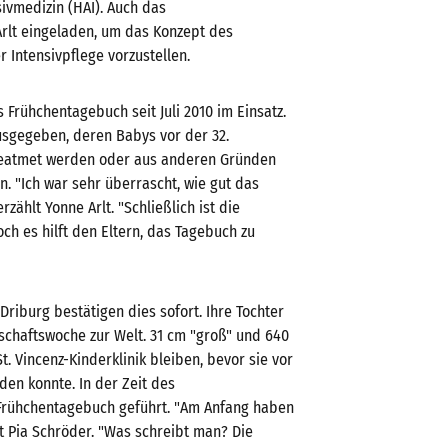
ivmedizin (HAI). Auch das
Arlt eingeladen, um das Konzept des
Intensivpflege vorzustellen.
s Frühchentagebuch seit Juli 2010 im Einsatz.
sgegeben, deren Babys vor der 32.
eatmet werden oder aus anderen Gründen
n. "Ich war sehr überrascht, wie gut das
ählt Yonne Arlt. "Schließlich ist die
och es hilft den Eltern, das Tagebuch zu
 Driburg bestätigen dies sofort. Ihre Tochter
schaftswoche zur Welt. 31 cm "groß" und 640
. Vincenz-Kinderklinik bleiben, bevor sie vor
en konnte. In der Zeit des
Frühchentagebuch geführt. "Am Anfang haben
lt Pia Schröder. "Was schreibt man? Die