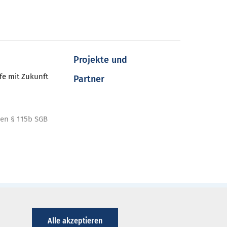
Projekte und
fe mit Zukunft
Partner
en § 115b SGB
nt
ahren
nt-Programme
iken
Alle akzeptieren