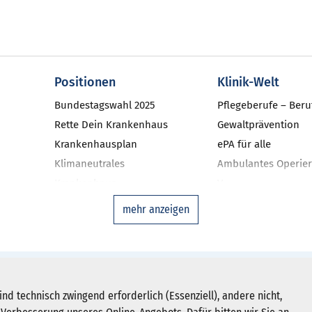
Positionen
Klinik-Welt
Bundestagswahl 2025
Pflegeberufe – Beru
Rette Dein Krankenhaus
Gewaltprävention
Krankenhausplan
ePA für alle
Klimaneutrales
Ambulantes Operier
Krankenhaus
V
niken
Investitionsbarometer NRW
Qualitätsmanageme
mehr anzeigen
Landtagswahl 2022
Ausgleichsfonds
DAS-KH
Zweitmeinungsverf
Disease-Manageme
Newsletter abonnieren
hein-Westfalen e. V.
ind technisch zwingend erforderlich (Essenziell), andere nicht,
Krankenhausstatist