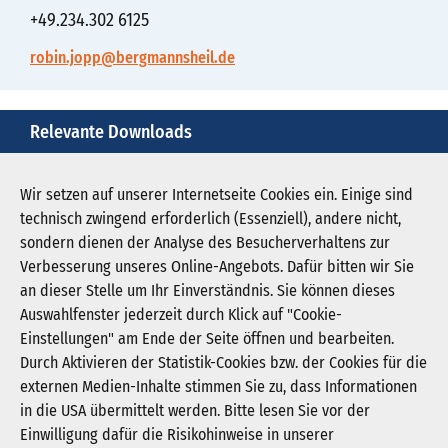
+49.234.302 6125
robin.jopp@bergmannsheil.de
Relevante Downloads
apotheke-des-bergmannsheils-ausgezeichnet-1.jpg
Wir setzen auf unserer Internetseite Cookies ein. Einige sind
technisch zwingend erforderlich (Essenziell), andere nicht,
Download JPG (577 KB)
sondern dienen der Analyse des Besucherverhaltens zur
Verbesserung unseres Online-Angebots. Dafür bitten wir Sie
an dieser Stelle um Ihr Einverständnis. Sie können dieses
Auswahlfenster jederzeit durch Klick auf "Cookie-
Newsletter abonnieren
Einstellungen" am Ende der Seite öffnen und bearbeiten.
Registrieren
Durch Aktivieren der Statistik-Cookies bzw. der Cookies für die
externen Medien-Inhalte stimmen Sie zu, dass Informationen
in die USA übermittelt werden. Bitte lesen Sie vor der
KGNW - Krankenhausgesellschaft Nordrhein-
Einwilligung dafür die Risikohinweise in unserer